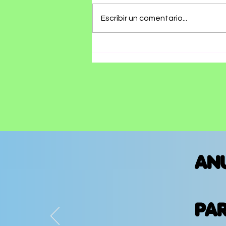
Escribir un comentario...
Olivia Wald presenta
"Otra Que Arde", un
álbum que convierte
las cicatrices del
amor en canciones
AN
PA