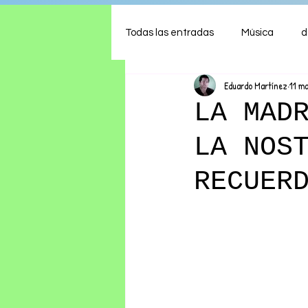
Todas las entradas
Música
d
Eduardo Martínez
11 m
Arte
Shows
Comida
LA MAD
LA NOS
Ambiente
Hogar
Fina
RECUER