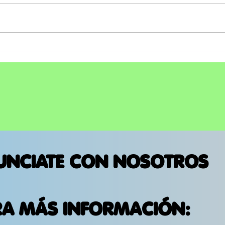
CON “50 Y PICO, EL
CON
NUEVO SHOW DE ADRIAN
BAL
URIBE", EL COMEDIANTE
LEG
MARCA SU ESPERADO
TAY
REGRESO A LOS
ESCENARIOS DE ESTADOS
UNIDOS
UNCIATE CON NOSOTROS
RA MÁS INFORMACIÓN: