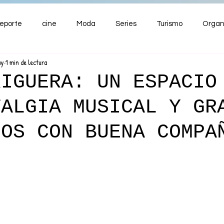
eporte
cine
Moda
Series
Turismo
Organ
ay
1 min de lectura
ENTRETENIMIENTO
Cultura
Salud
Premios
RIGUERA: UN ESPACIO
TALGIA MUSICAL Y GR
nzas
DOS CON BUENA COMPA