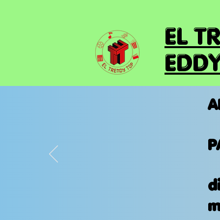
EL T
EDDY
A
P
d