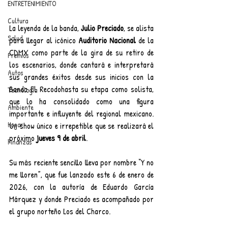
ENTRETENIMIENTO
Cultura
La leyenda de la banda, 
Julio Preciado
, se alista 
Salud
para llegar al icónico 
Auditorio Nacional
 de la 
CDMX como parte de la gira de su retiro de 
Premios
los escenarios, donde cantará e interpretará 
Autos
sus grandes éxitos desde sus inicios con la 
Banda El Recodohasta su etapa como solista, 
Tecnología
que lo ha consolidado como una figura 
Ambiente
importante e influyente del regional mexicano. 
Hogar
Un show único e irrepetible que se realizará el 
próximo 
jueves 9 de abril
.
Finanzas
Su más reciente sencillo lleva por nombre “Y no 
me lloren”, que fue lanzado este 6 de enero de 
2026, con la autoría de Eduardo García 
Márquez y donde Preciado es acompañado por 
el grupo norteño Los del Charco. 