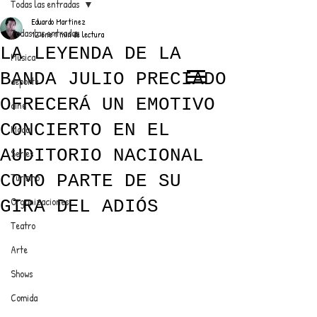
Todas las entradas
Eduardo Martínez
Todas las entradas
12 ene
1 min de lectura
LA LEYENDA DE LA
Música
BANDA JULIO PRECIADO
deporte
EL TRENDY TOP
OFRECERÁ UN EMOTIVO
cine
CON EDDY MARTINEZ
CONCIERTO EN EL
Moda
AUDITORIO NACIONAL
Series
COMO PARTE DE SU
Turismo
ANUNCIATE CON NOSOTROS
Organizaciones
GIRA DEL ADIÓS
Teatro
PARA MÁS INFORMACIÓN:
Arte
dinamicaseltrendytop@gmail.com
Shows
Comida