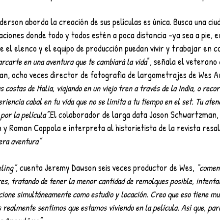
rson aborda la creación de sus películas es única. Busca una ciud
ciones donde todo y todos estén a poca distancia –ya sea a pie, en
e el elenco y el equipo de producción puedan vivir y trabajar en c
rcarte en una aventura que te cambiará la vida
”, señala el veterano 
an, ocho veces director de fotografía de largometrajes de Wes 
costas de Italia, viajando en un viejo tren a través de la India, o recor
iencia cabal en tu vida que no se limita a tu tiempo en el set. Tu aten
or la película”.
El colaborador de larga data Jason Schwartzman, 
 y Roman Coppola e interpreta al historietista de la revista resal
era aventura”
eling”
, cuenta Jeremy Dawson seis veces productor de Wes, 
“comen
res, tratando de tener la menor cantidad de remolques posible, intenta
ione simultáneamente como estudio y locación. Creo que eso tiene muc
s realmente sentimos que estamos viviendo en la película. Así que, par