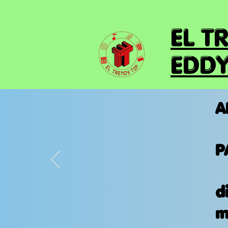
EL T
EDDY
A
P
d