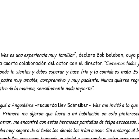
e Wes es una experiencia muy familiar
”, declara Bob Balaban, cuya p
la cuarta colaboración del actor con el director.
“Comemos todos j
 donde te sientas y debes esperar y hace frío y la comida es mala. Es
 padre muy amable, comprensivo y muy paciente. Nunca quieres regre
atro de la mañana, sencillamente nada importa”. 
egué a Angoulême
 –recuerda Liev Schreiber– 
Wes me invitó a lo que 
. Primero me dijeron que fuera a mi habitación en este pintoresco
 entrar, me encontré con estas hermosas pantuflas de felpa escocesas. 
ba muy seguro de si todos los demás las irían a usar. Sin embargo al ba
s pantuflas escocesas tomando un cóctel y esperando nuestra gran cena