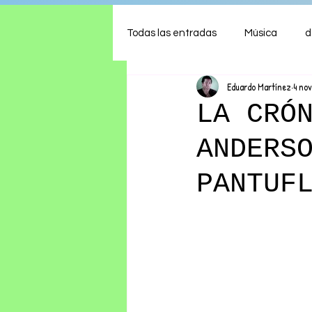
Todas las entradas
Música
d
Eduardo Martínez
4 no
Arte
Shows
Comida
LA CRÓ
ANDERS
Ambiente
Hogar
Fina
PANTUF