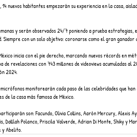
, 14 nuevos habitantes empezarán su experiencia en la casa, aisl
emanas y serán observados 24/7 poniendo a prueba estrategias, 
d. Siempre con un solo objetivo: coronarse como el gran ganador d
México inicia con el pie derecho, marcando nuevos récords en mét
pa de revelaciones con 743 millones de videoviews acumuladas al 20
ión 2024.
 micrófonos monitorearán cada paso de las celebridades que han
es de la casa más famosa de México.
articiparán son: Facundo, Olivia Collins, Aarón Mercury, Alexis Ay
s, Dalllah Polanco, Priscila Valverde, Adrian Di Monte, Shiky y Mar
 y Abelito. 