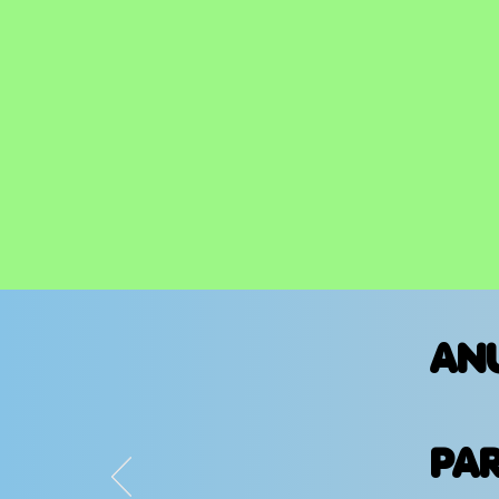
AN
PA