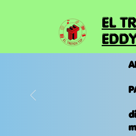
EL T
EDDY
A
P
d