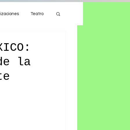
izaciones
Teatro
Autos
Tecnología
XICO:
de la
te