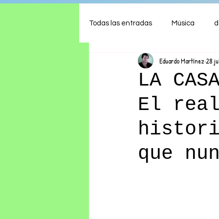
Todas las entradas
Música
d
Eduardo Martínez
28 ju
Arte
Shows
Comida
LA CAS
El rea
Ambiente
Hogar
Fina
histor
que nu