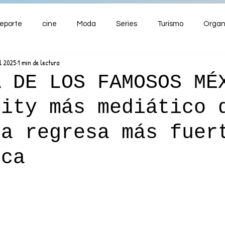
eporte
cine
Moda
Series
Turismo
Organ
l 2025
1 min de lectura
ENTRETENIMIENTO
Cultura
Salud
Premios
A DE LOS FAMOSOS MÉ
lity más mediático 
nzas
ia regresa más fuer
nca