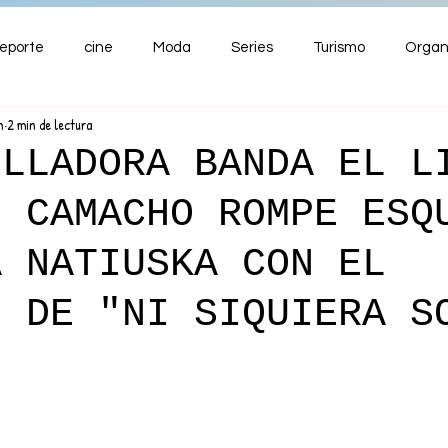
eporte
cine
Moda
Series
Turismo
Organ
n
2 min de lectura
ENTRETENIMIENTO
Cultura
Salud
Premios
OLLADORA BANDA EL L
É CAMACHO ROMPE ESQ
nzas
A NATIUSKA CON EL
O DE "NI SIQUIERA S
”