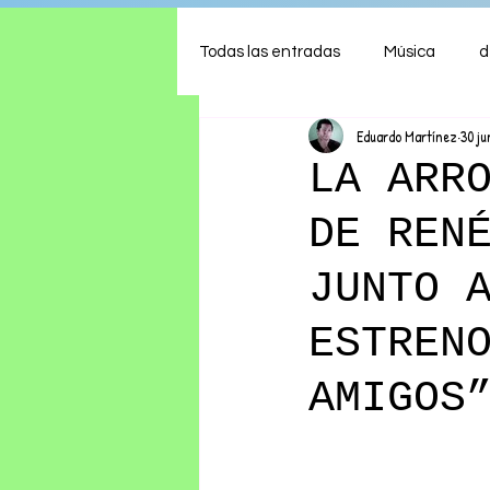
Todas las entradas
Música
d
Eduardo Martínez
30 ju
Arte
Shows
Comida
LA ARR
DE REN
Ambiente
Hogar
Fina
JUNTO 
ESTREN
AMIGOS