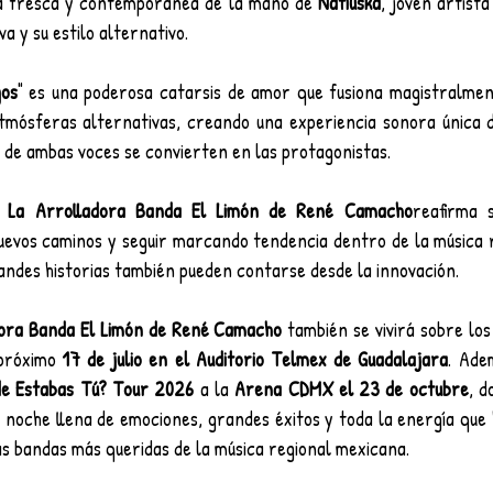
a fresca y contemporánea de la mano de 
Natiuska
, joven artista
va y su estilo alternativo.
gos
" es una poderosa catarsis de amor que fusiona magistralment
mósferas alternativas, creando una experiencia sonora única do
d de ambas voces se convierten en las protagonistas.
 
La Arrolladora Banda El Limón de René Camacho
reafirma 
uevos caminos y seguir marcando tendencia dentro de la música r
ndes historias también pueden contarse desde la innovación.
dora Banda El Limón de René Camacho
 también se vivirá sobre los
próximo 
17 de julio en el Auditorio Telmex de Guadalajara
. Ade
e Estabas Tú?
Tour 2026 
a la 
Arena CDMX el 23 de octubre
, d
 noche llena de emociones, grandes éxitos y toda la energía que 
as bandas más queridas de la música regional mexicana.