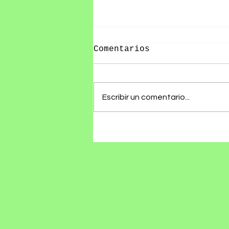
Comentarios
Escribir un comentario...
RØZ PRESENTA SU ÁLBUM
DEBUT SE ESTÁ
HACIENDO TARDE