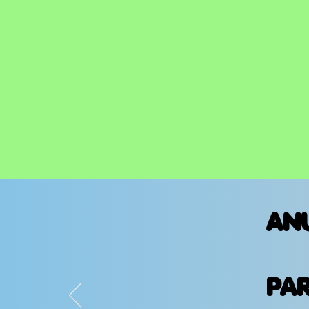
AN
PA