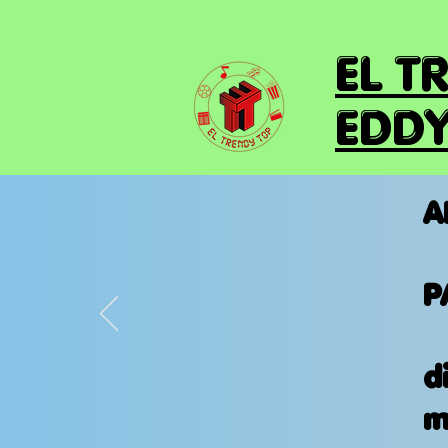
EL T
EDDY
A
P
d