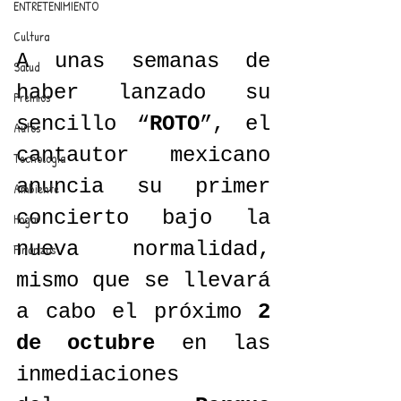
ENTRETENIMIENTO
Cultura
A unas semanas de 
Salud
haber lanzado su 
Premios
sencillo “
ROTO
”, el 
Autos
cantautor mexicano 
Tecnología
anuncia su primer 
Ambiente
concierto bajo la 
Hogar
nueva normalidad, 
Finanzas
mismo que se llevará 
a cabo el próximo 
2 
de octubre
 en las 
inmediaciones 