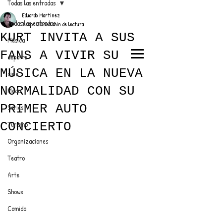
Todas las entradas
Eduardo Martínez
Todas las entradas
3 sept 2020
1 min de lectura
KURT INVITA A SUS
Música
FANS A VIVIR SU
deporte
EL TRENDY TOP
MÚSICA EN LA NUEVA
cine
CON EDDY MARTINEZ
NORMALIDAD CON SU
Moda
PRIMER AUTO
Series
CONCIERTO
Turismo
ANUNCIATE CON NOSOTROS
Organizaciones
Teatro
PARA MÁS INFORMACIÓN:
Arte
dinamicaseltrendytop@gmail.com
Shows
Comida