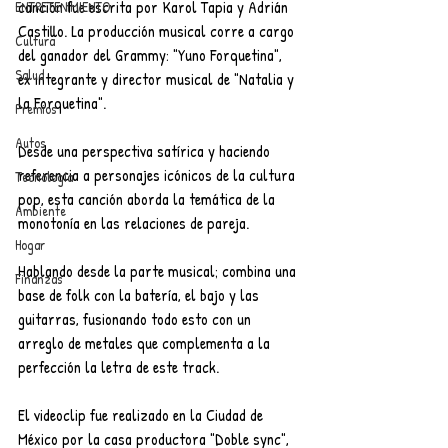
canción fue escrita por Karol Tapia y Adrián 
ENTRETENIMIENTO
Castillo. La producción musical corre a cargo 
Cultura
del ganador del Grammy: "Yuno Forquetina", 
Salud
ex integrante y director musical de "Natalia y 
la Forquetina".
Premios
Autos
Desde una perspectiva satírica y haciendo 
referencia a personajes icónicos de la cultura 
Tecnología
pop, esta canción aborda la temática de la 
Ambiente
monotonía en las relaciones de pareja.
Hogar
Hablando desde la parte musical; combina una 
Finanzas
base de folk con la batería, el bajo y las 
guitarras, fusionando todo esto con un 
arreglo de metales que complementa a la 
perfección la letra de este track.
El videoclip fue realizado en la Ciudad de 
México por la casa productora "Doble sync", 