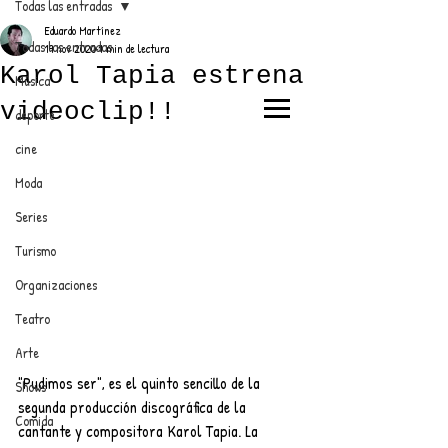
Todas las entradas
Eduardo Martínez
Todas las entradas
19 nov 2020
1 min de lectura
Karol Tapia estrena
Música
videoclip!!
deporte
EL TRENDY TOP
cine
CON EDDY MARTINEZ
Moda
Series
Turismo
ANUNCIATE CON NOSOTROS
Organizaciones
Teatro
PARA MÁS INFORMACIÓN:
Arte
dinamicaseltrendytop@gmail.com
"Pudimos ser", es el quinto sencillo de la 
Shows
segunda producción discográfica de la 
Comida
cantante y compositora Karol Tapia. La 