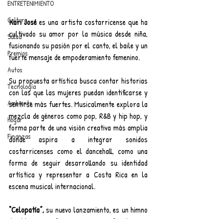
ENTRETENIMIENTO
Cultura
Kari José 
es una artista costarricense que ha 
cultivado su amor por la música desde niña, 
Salud
fusionando su pasión por el canto, el baile y un 
Premios
fuerte mensaje de empoderamiento femenino.
Autos
Su propuesta artística busca contar historias 
Tecnología
con las que las mujeres puedan identificarse y 
Ambiente
sentirse más fuertes. Musicalmente explora la 
mezcla de géneros como pop, R&B y hip hop, y 
Hogar
forma parte de una visión creativa más amplia 
Finanzas
donde aspira a integrar sonidos 
costarricenses como el dancehall, como una 
forma de seguir desarrollando su identidad 
artística y representar a Costa Rica en la 
escena musical internacional.
“Celopatía”,
 su nuevo lanzamiento, es un himno 