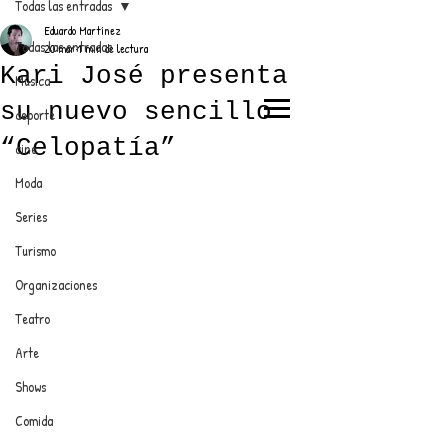
Todas las entradas
Eduardo Martínez
Todas las entradas
20 mar
1 min de lectura
Kari José presenta
Música
su nuevo sencillo
deporte
EL TRENDY TOP
“Celopatía”
cine
CON EDDY MARTINEZ
Moda
Series
Turismo
ANUNCIATE CON NOSOTROS
Organizaciones
Teatro
PARA MÁS INFORMACIÓN:
Arte
dinamicaseltrendytop@gmail.com
Shows
Comida