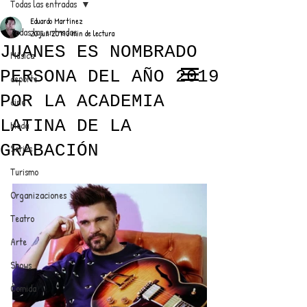
Todas las entradas
Eduardo Martínez
Todas las entradas
20 jun 2019
3 min de lectura
JUANES ES NOMBRADO
Música
PERSONA DEL AÑO 2019
deporte
EL TRENDY TOP
POR LA ACADEMIA
cine
CON EDDY MARTINEZ
LATINA DE LA
Moda
GRABACIÓN
Series
Turismo
ANUNCIATE CON NOSOTROS
Organizaciones
Teatro
PARA MÁS INFORMACIÓN:
Arte
dinamicaseltrendytop@gmail.com
Shows
Comida