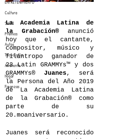
ENTRETENIMIENTO
Cultura
La Academia Latina de 
Salud
la Grabación®
 anunció 
Premios
hoy que el cantante, 
Autos
compositor, músico y 
Tecnología
filántropo ganador de 
23 Latin GRAMMYs™ y dos 
Ambiente
GRAMMYs® 
Juanes
, será 
Hogar
la Persona del Año 2019 
Finanzas
de La Academia Latina 
de la Grabación® como 
parte de su 
20.moaniversario.
Juanes será reconocido 