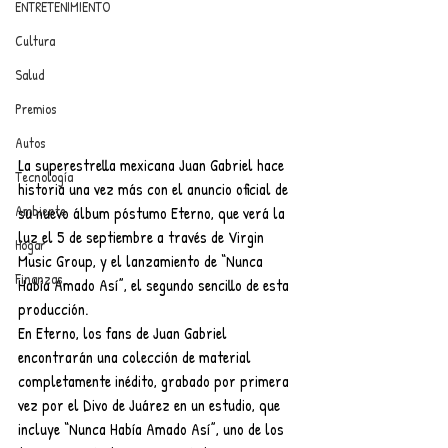
ENTRETENIMIENTO
Cultura
Salud
Premios
Autos
La superestrella mexicana Juan Gabriel hace 
Tecnología
historia una vez más con el anuncio oficial de 
Ambiente
su nuevo álbum póstumo Eterno, que verá la 
luz el 5 de septiembre a través de Virgin 
Hogar
Music Group, y el lanzamiento de “Nunca 
Finanzas
Había Amado Así”, el segundo sencillo de esta 
producción. 
En Eterno, los fans de Juan Gabriel 
encontrarán una colección de material 
completamente inédito, grabado por primera 
vez por el Divo de Juárez en un estudio, que 
incluye “Nunca Había Amado Así”, uno de los 