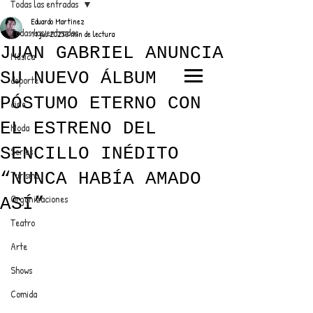
Todas las entradas
Eduardo Martínez
Todas las entradas
11 jul 2025
3 min de lectura
JUAN GABRIEL ANUNCIA
Música
SU NUEVO ÁLBUM
deporte
EL TRENDY TOP
PÓSTUMO ETERNO CON
cine
CON EDDY MARTINEZ
EL ESTRENO DEL
Moda
SENCILLO INÉDITO
Series
“NUNCA HABÍA AMADO
Turismo
ANUNCIATE CON NOSOTROS
Organizaciones
ASÍ”
Teatro
PARA MÁS INFORMACIÓN:
Arte
dinamicaseltrendytop@gmail.com
Shows
Comida