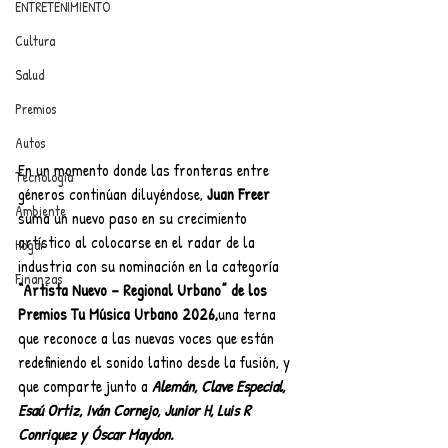
ENTRETENIMIENTO
Cultura
Salud
Premios
Autos
En un momento donde las fronteras entre 
Tecnología
géneros continúan diluyéndose, 
Juan Freer
Ambiente
suma un nuevo paso en su crecimiento 
artístico al colocarse en el radar de la 
Hogar
industria con su nominación en la categoría 
Finanzas
“Artista Nuevo – Regional Urbano” de los 
Premios Tu Música Urbano 2026,
una terna 
que reconoce a las nuevas voces que están 
redefiniendo el sonido latino desde la fusión, y 
que comparte junto a 
Alemán, Clave Especial, 
Esaú Ortiz, Iván Cornejo, Junior H, Luis R 
Conriquez y Óscar Maydon.