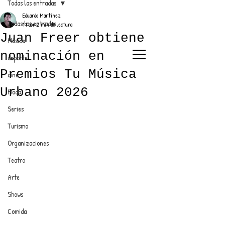
Todas las entradas
Eduardo Martínez
Todas las entradas
11 abr
2 min de lectura
Juan Freer obtiene
Música
nominación en
deporte
EL TRENDY TOP
Premios Tu Música
cine
CON EDDY MARTINEZ
Urbano 2026
Moda
Series
Turismo
ANUNCIATE CON NOSOTROS
Organizaciones
Teatro
PARA MÁS INFORMACIÓN:
Arte
dinamicaseltrendytop@gmail.com
Shows
Comida