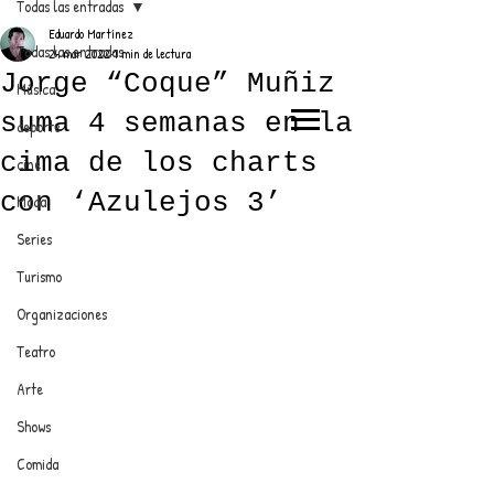
Todas las entradas
Eduardo Martínez
Todas las entradas
24 mar 2022
1 min de lectura
Jorge “Coque” Muñiz
Música
suma 4 semanas en la
deporte
EL TRENDY TOP
cima de los charts
cine
CON EDDY MARTINEZ
con ‘Azulejos 3’
Moda
Series
Turismo
ANUNCIATE CON NOSOTROS
Organizaciones
Teatro
PARA MÁS INFORMACIÓN:
Arte
dinamicaseltrendytop@gmail.com
Shows
Comida