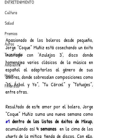
ENTRETENIMIENTO
Cultura
Salud
Premios
Apasionado de los boleros desde pequeño, 
Autos
Jorge “Coque” Muñiz está cosechando un éxito 
inusitado con ‘Azulejos 3’, disco donde 
Tecnología
homenajea varios clásicos de la música en 
Ambiente
español al adaptarlos al género de sus 
Hogar
amores, donde sobresalen composiciones como 
“Mi Árbol y Yo”, “Tu Cárcel” y “Tatuajes”, 
Finanzas
entre otras.
Resultado de este amor por el bolero, Jorge 
“Coque” Muñiz suma una nueva semana como 
#1
 dentro de las listas de éxitos de Mixup
, 
acumulando así 
4 semanas 
 en la cima de los 
charts 
de la mítica tienda de discos. Con ello, 