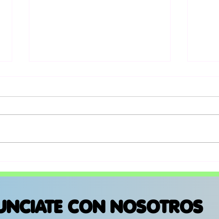
Karen Souza prepara
Mor
su prox show en
pri
Ciudad de México
“Mi
rec
UNCIATE CON NOSOTROS