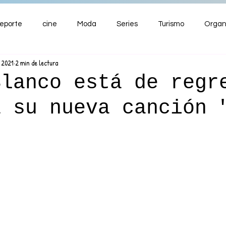
eporte
cine
Moda
Series
Turismo
Organ
 2021
2 min de lectura
ENTRETENIMIENTO
Cultura
Salud
Premios
Blanco está de regr
a su nueva canción 
nzas