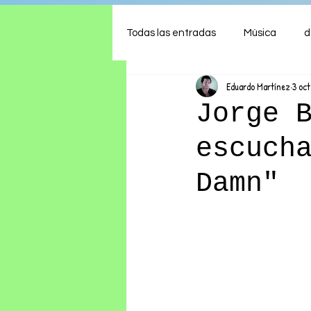
Todas las entradas
Música
d
Eduardo Martínez
3 oct
Arte
Shows
Comida
Jorge 
escuch
Ambiente
Hogar
Fina
Damn"