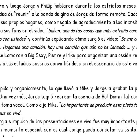
ro y luego Jorge y Phillip hablaron durante los estrictos meses
 idea de “reunir” a la banda de gira de Jorge de forma remota. Cad
 sus propios hogares, como regalo de agradecimiento a los increíb
 sus fans en el video: "
Saben, una de las cosas que más extraño como 
o con ustedes
" y continúa explicando cómo surgió el video: "
Se me oc
.. Hagamos una canción, hay una canción que aún no he lanzado ... y 
 le llamaron a Big Sexy, Pierre y Mike para organizar una sesión 
 a sus estudios caseros convirtiéndose en el escenario de este vi
pida y orgánicamente, lo que llevó a Mike y Jorge a grabar la pi
 Una vez más, Jorge logró recrear la esencia de Hot Damn tal com
 toma vocal. Como dijo Mike, "
Lo importante de producir esta pista fu
ows en vivo
".
ía e impulso de las presentaciones en vivo fue muy importante 
n momento especial con el cual Jorge pueda conectar su estilo 