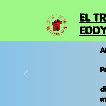
EL T
EDDY
A
P
d