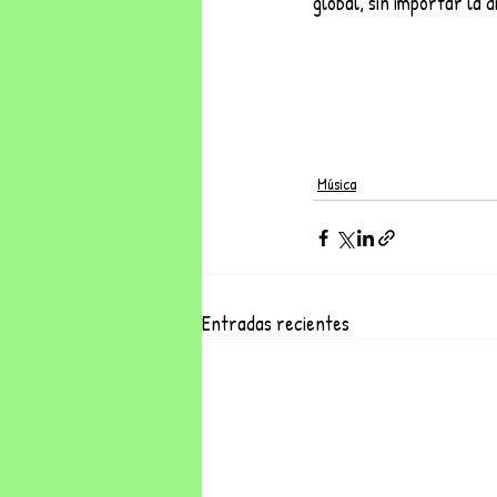
global, sin importar la d
Música
Entradas recientes