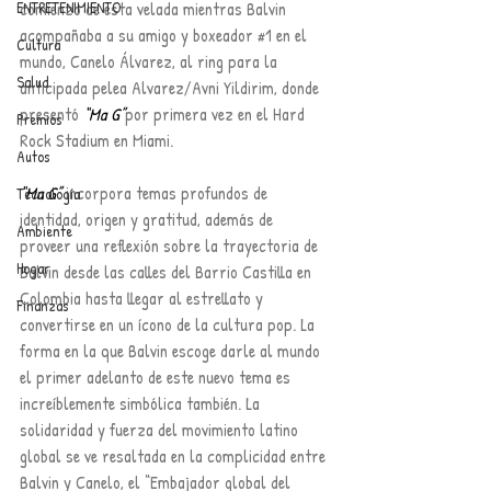
comienzo de esta velada mientras Balvin 
ENTRETENIMIENTO
acompañaba a su amigo y boxeador 
#1
 en el 
Cultura
mundo, Canelo Álvarez, al ring para la 
Salud
anticipada pelea Alvarez/Avni Yildirim, donde 
presentó 
“Ma G”
por primera vez en el Hard 
Premios
Rock Stadium en Miami.
Autos
“Ma G”
 incorpora temas profundos de 
Tecnología
identidad, origen y gratitud, además de 
Ambiente
proveer una reflexión sobre la trayectoria de 
Hogar
Balvin desde las calles del Barrio Castilla en 
Colombia hasta llegar al estrellato y 
Finanzas
convertirse en un ícono de la cultura pop. La 
forma en la que Balvin escoge darle al mundo 
el primer adelanto de este nuevo tema es 
increíblemente simbólica también. La 
solidaridad y fuerza del movimiento latino 
global se ve resaltada en la complicidad entre 
Balvin y Canelo, el “Embajador global del 