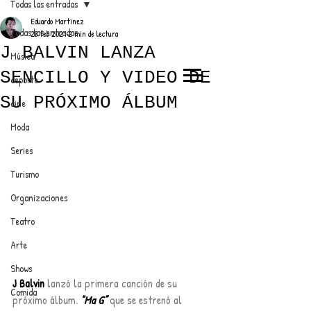
Todas las entradas
Eduardo Martínez
Todas las entradas
28 feb 2021
2 min de lectura
J BALVIN LANZA
Música
SENCILLO Y VIDEO DE
deporte
EL TRENDY TOP
SU PRÓXIMO ÁLBUM
cine
CON EDDY MARTINEZ
Moda
Series
Turismo
ANUNCIATE CON NOSOTROS
Organizaciones
Teatro
PARA MÁS INFORMACIÓN:
Arte
dinamicaseltrendytop@gmail.com
Shows
J Balvin
 lanzó la primera canción de su 
Comida
próximo álbum. 
"Ma G”
 que se estrenó al 