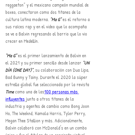
reggaeton” y el mexicano campeón mundial de 
boxeo, conectaron como dos titanes de la 
cultura latina moderna. 
"Ma G"
 es el retorno a 
sus raíces rap y en el video que lo acompaña 
se ve a Balvin regresando al barrio que lo vio 
crecer en Medellín.
"Ma G"
 es el primer lanzamiento de Balvin en 
el 2021 y su primer sencillo desde lanzar 
"UN 
DÍA (ONE DAY)", 
su colaboración con Dua Lipa, 
Bad Bunny y Tainy. Durante el 2020 la súper 
estrella global fue seleccionada por la revista 
Time
 como una de las
100 personas más 
influyentes
 junto a otros titanes de la 
industria y agentes de cambio como Bong Joon 
Ho, The Weeknd, Kamala Harris, Tyler Perry, 
Megan Thee Stallion y más. Adicionalmente, 
Balvin colaboró con McDonald's en un combo 
único y fue el titular de un concierto virtual 