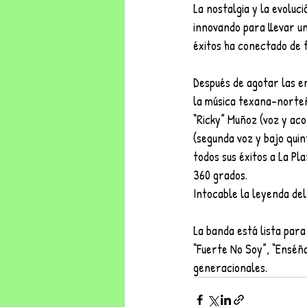
La nostalgia y la evoluc
innovando para llevar un
éxitos ha conectado de 
Después de agotar las e
la música texana-norteñ
“Ricky” Muñoz (voz y ac
(segunda voz y bajo quin
todos sus éxitos a La Pl
360 grados.
Intocable la leyenda del
La banda está lista para
“Fuerte No Soy”, “Enséñ
generacionales.