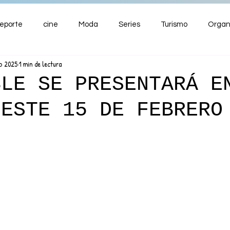
eporte
cine
Moda
Series
Turismo
Organ
eb 2025
1 min de lectura
ENTRETENIMIENTO
Cultura
Salud
Premios
BLE SE PRESENTARÁ E
 ESTE 15 DE FEBRERO
nzas