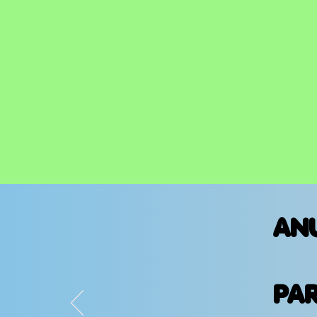
AN
PA