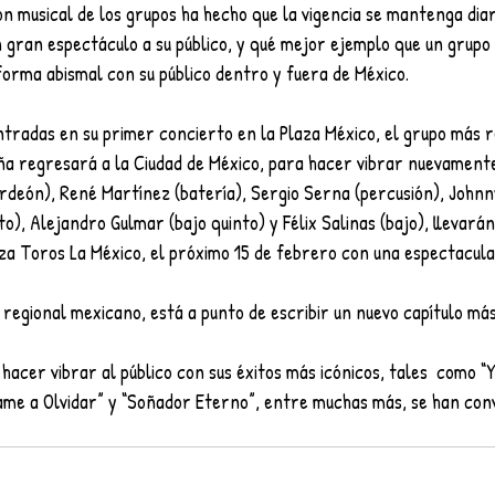
ión musical de los grupos ha hecho que la vigencia se mantenga dia
 gran espectáculo a su público, y qué mejor ejemplo que un grupo 
forma abismal con su público dentro y fuera de México.
ntradas en su primer concierto en la Plaza México, el grupo más 
a regresará a la Ciudad de México, para hacer vibrar nuevamente 
ordeón), René Martínez (batería), Sergio Serna (percusión), Johnn
to), Alejandro Gulmar (bajo quinto) y Félix Salinas (bajo), llevar
aza Toros La México, el próximo 15 de febrero con una espectacul
 regional mexicano, está a punto de escribir un nuevo capítulo más 
 hacer vibrar al público con sus éxitos más icónicos, tales  como “
ame a Olvidar” y “Soñador Eterno”, entre muchas más, se han con