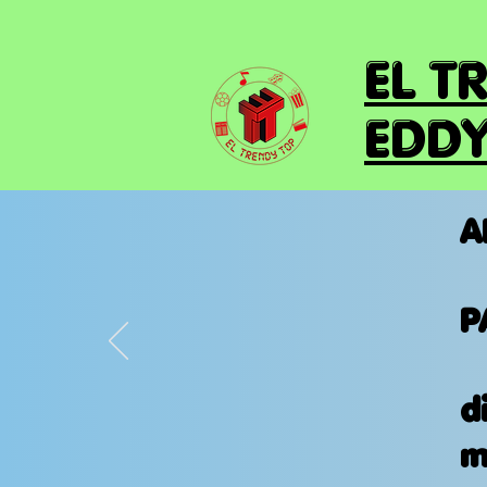
EL T
EDDY
A
P
d