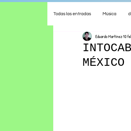
Todas las entradas
Música
d
Eduardo Martínez
10 f
Arte
Shows
Comida
INTOCA
MÉXICO
Ambiente
Hogar
Fina