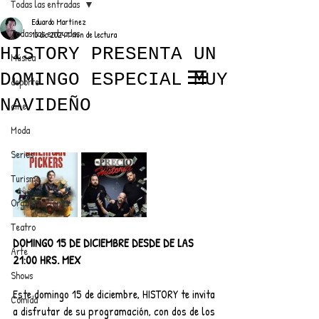
Todas las entradas
Eduardo Martínez
Todas las entradas
15 dic 2024
1 min de lectura
HISTORY PRESENTA UN
Música
DOMINGO ESPECIAL MUY
deporte
EL TRENDY TOP
NAVIDEÑO
cine
CON EDDY MARTINEZ
Moda
Series
Turismo
ANUNCIATE CON NOSOTROS
Organizaciones
Teatro
PARA MÁS INFORMACIÓN:
DOMINGO 15 DE DICIEMBRE DESDE DE LAS 
Arte
21:00 HRS. MEX
dinamicaseltrendytop@gmail.com
Shows
Este domingo 15 de diciembre, HISTORY te invita 
Comida
a disfrutar de su programación, con dos de los 