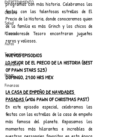
ENTRETENIMIENTO
programas con más historia. Celebramos las 
fiestas con las talentosas estrellas de El 
Cultura
Precio de la Historia, donde conoceremos quien 
Salud
de la familia es más Grinch y los chicos de 
Cazadoresde Tesoro encontraran juguetes 
Premios
raros y valiosos.
Autos
Tecnología
NUEVOS EPISODIOS
LO MEJOR DE EL PRECIO DE LA HISTORIA (BEST 
Ambiente
OF PAWN STARS S25)
Hogar
DOMINGO, 21:00 HRS MEX
Finanzas
LA CASA DE EMPEÑO DE NAVIDADES 
PASADAS 
(#106 PAWN OF CHRISTMAS PAST)
En este episodio especial, celebramos las 
fiestas con las estrellas de la casa de empeño 
más famosa del planeta. Repasamos los 
momentos más hilarantes e increíbles de 
nuestros personajes favoritos en esta época 