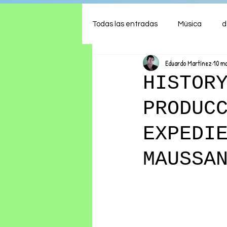
Todas las entradas
Música
d
Eduardo Martínez
10 m
Arte
Shows
Comida
HISTOR
PRODUC
Ambiente
Hogar
Fina
EXPEDI
MAUSSA