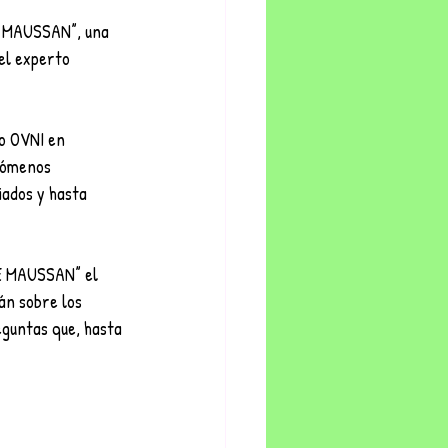
 MAUSSAN”, una 
el experto 
no OVNI en 
nómenos 
iados y hasta 
E MAUSSAN” el 
án sobre los 
guntas que, hasta 