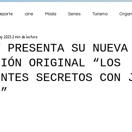
eporte
cine
Moda
Series
Turismo
Organ
ay 2023
2 min de lectura
ENTRETENIMIENTO
Cultura
Salud
Premios
Y PRESENTA SU NUEVA
CIÓN ORIGINAL “LOS
nzas
ENTES SECRETOS CON 
N”