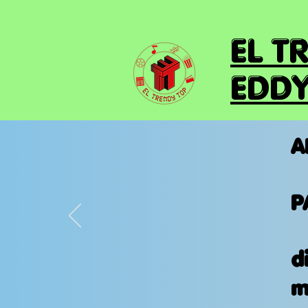
EL T
EDDY
A
P
d