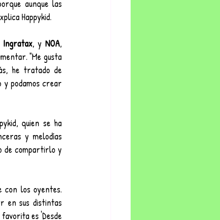
porque aunque las 
xplica Happykid.
, 
Ingratax
, y 
NOA
, 
imentar. "Me gusta 
s, he tratado de 
o y podamos crear 
kid, quien se ha 
ceras y melodías 
 de compartirlo y 
con los oyentes. 
 en sus distintas 
favorita es 'Desde 