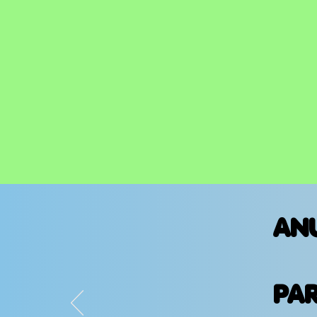
AN
PA