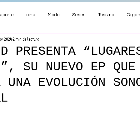
eporte
cine
Moda
Series
Turismo
Organ
ov 2024
2 min de lectura
ENTRETENIMIENTO
Cultura
Salud
Premios
ID PRESENTA “LUGARE
S”, SU NUEVO EP QUE
nzas
A UNA EVOLUCIÓN SON
AL