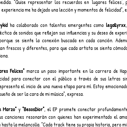
edida. "Quise representar los recuerdos en 'lugares felices', 
 experiencia me ha dejado una lección y momentos de felicidad", e
ykid
 ha colaborado con talentos emergentes como 
legallyrxx
tica de sonidos que reflejan sus influencias y su deseo de exper
porque se siente la conexión buscada en cada canción. Ademá
an frescos y diferentes, para que cada artista se sienta cómod
iona.
ares Felices" 
marca un paso importante en la carrera de Happy
idad para conectar con el público a través de sus letras sin
epresenta el inicio de una nueva etapa para mí. Estoy emocionado
ueño de ser la cara de mi música", expresa.
e Marzo"
 y 
"BesosDior"
, el EP promete conectar profundamente 
us canciones resonarán con quienes han experimentado el amor
 hasta la melancolía. "Cada track tiene su propia historia, pero mi 