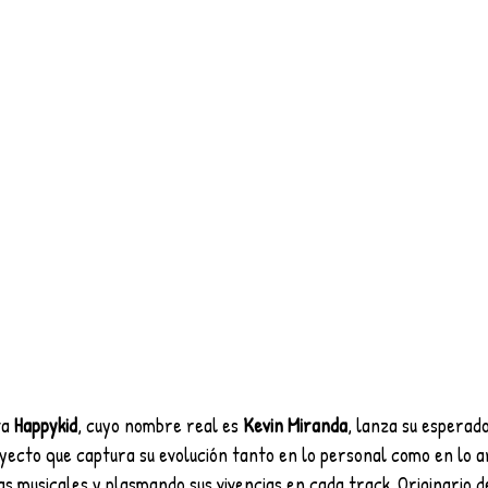
a 
Happykid
, cuyo nombre real es 
Kevin Miranda
, lanza su esperado
oyecto que captura su evolución tanto en lo personal como en lo ar
as musicales y plasmando sus vivencias en cada track. Originario d