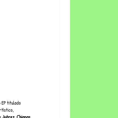
 EP titulado 
tístico, 
e 
Juárez, Chiapas
, 