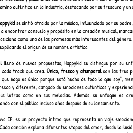
camino auténtico en la industria, destacando por su frescura y un 
appykid
 se sintió atraído por la música, influenciado por su padre,
ó a encontrar consuelo y propósito en la creación musical, marcand
posiciona como una de las promesas más interesantes del género.
explicando el origen de su nombre artístico.
 lleno de nuevas propuestas, Happykid se distingue por su enf
 cada track que crea. 
Único, fresco y atemporal
 son las tres p
Lo que hago es único porque está hecho de todo lo que soy", men
resco y diferente, cargado de emociones auténticas y experienci
sus letras como en sus melodías. Además, su enfoque es cre
ando con el público incluso años después de su lanzamiento.
evo EP, es un proyecto íntimo que representa un viaje emociona
Cada canción explora diferentes etapas del amor, desde la ilusió