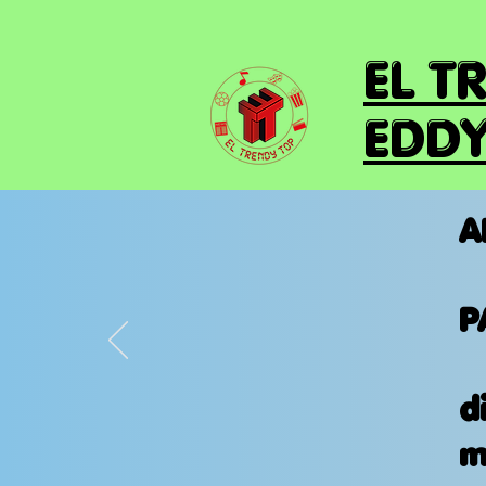
EL T
EDDY
A
P
d