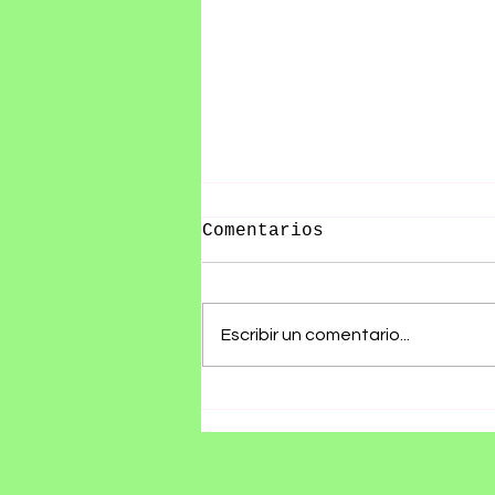
Comentarios
Escribir un comentario...
Olivia Wald presenta
"Otra Que Arde", un
álbum que convierte
las cicatrices del
amor en canciones