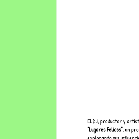
El DJ, productor y artist
"Lugares Felices"
, un pr
explorando sus influenci