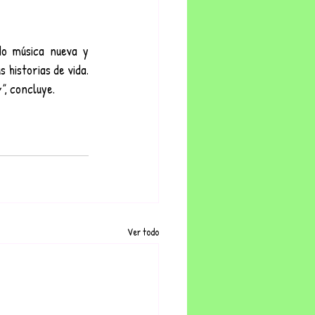
o música nueva y 
conectando con sus seguidores a través de shows y proyectos que continúen contando sus historias de vida. 
"
, concluye.
Ver todo