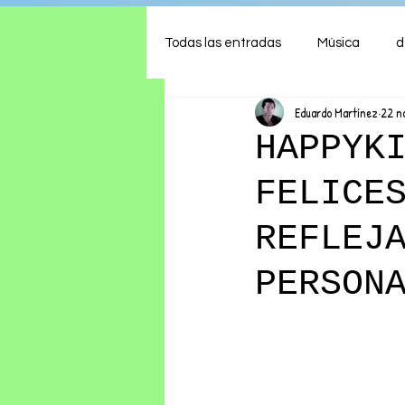
Todas las entradas
Música
d
Eduardo Martínez
22 n
Arte
Shows
Comida
HAPPYK
FELICE
Ambiente
Hogar
Fina
REFLEJ
PERSON