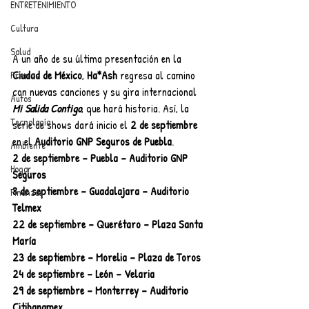
ENTRETENIMIENTO
Cultura
Salud
A un año de su última presentación en la 
Ciudad de México
, 
Ha*Ash 
regresa al camino 
Premios
con nuevas canciones y su gira internacional 
Autos
Mi Salida Contigo
, que hará historia. Así, la 
Tecnología
serie de shows dará inicio el 
2 de septiembre 
en el 
Auditorio GNP Seguros de Puebla
.
Ambiente
2 de septiembre – Puebla – Auditorio GNP 
Hogar
Seguros
8 de septiembre – Guadalajara – Auditorio 
Finanzas
Telmex
22 de septiembre – Querétaro – Plaza Santa 
María
23 de septiembre – Morelia – Plaza de Toros
24 de septiembre – León – Velaria
29 de septiembre – Monterrey – Auditorio 
Citibanamex