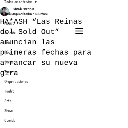
Todas las entradas
Eduardo Martínez
Todas las entradas
11 jul 2022
3 min de lectura
HA*ASH “Las Reinas
Música
del Sold Out”
deporte
EL TRENDY TOP
anuncian las
cine
CON EDDY MARTINEZ
primeras fechas para
Moda
arrancar su nueva
Series
gira
Turismo
ANUNCIATE CON NOSOTROS
Organizaciones
Teatro
PARA MÁS INFORMACIÓN:
Arte
dinamicaseltrendytop@gmail.com
Shows
Comida