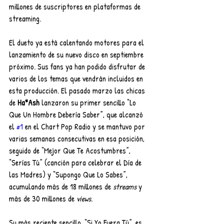
millones de suscriptores en plataformas de 
streaming.
El dueto ya está calentando motores para el 
lanzamiento de su nuevo disco en septiembre 
próximo. Sus fans ya han podido disfrutar de 
varios de los temas que vendrán incluidos en 
esta producción. El pasado marzo las chicas 
de 
Ha*Ash 
lanzaron su primer sencillo “Lo 
Que Un Hombre Debería Saber”, que alcanzó 
el 
#1
 en el Chart Pop Radio y se mantuvo por 
varias semanas consecutivas en esa posición, 
seguido de “Mejor Que Te Acostumbres”, 
“Serías Tú” (canción para celebrar el Día de 
las Madres) y “Supongo Que Lo Sabes”, 
acumulando más de 18 millones de 
streams 
y 
más de 30 millones de 
views
.
Su más reciente sencillo, “Si Yo Fuera Tú”, es 