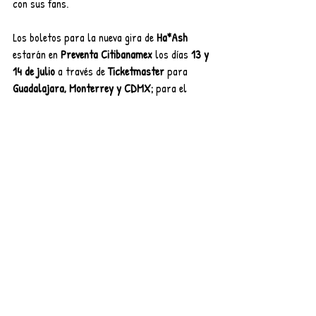
con sus fans.
Los boletos para la nueva gira de 
Ha*Ash 
estarán en 
Preventa Citibanamex 
los días 
13 y 
14 de julio
 a través de 
Ticketmaster 
para 
Guadalajara, Monterrey y CDMX; 
para el 
resto de las ciudades, a través de 
Eticket
. Más 
fechas por anunciar próximamente.
Entradas recientes
Ver todo