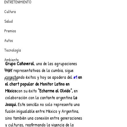
ENTRETENIMIENTO
Cultura
Salud
Premios
Autos
Tecnología
Ambiente
Grupo Cañaveral
, una de las agrupaciones 
Hogar
más representativas de la cumbia, sigue 
cosechando éxitos y hoy se apodera del 
#1
 en 
Finanzas
el chart popular de Monitor Latino en 
México
con su éxito 
“Echarme al Olvido”,
 en 
colaboración con la cantante argentina 
La 
Joaqui.
 Este sencillo no solo representa una 
fusión inigualable entre México y Argentina, 
sino también una conexión entre generaciones 
y culturas, reafirmando la vigencia de la 