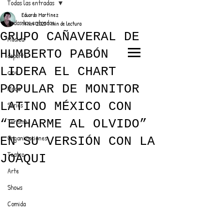
Todas las entradas
Eduardo Martínez
Todas las entradas
19 nov 2025
1 min de lectura
GRUPO CAÑAVERAL DE
Música
HUMBERTO PABÓN
deporte
EL TRENDY TOP
LIDERA EL CHART
cine
CON EDDY MARTINEZ
POPULAR DE MONITOR
Moda
LATINO MÉXICO CON
Series
“ECHARME AL OLVIDO”
Turismo
ANUNCIATE CON NOSOTROS
Organizaciones
EN SU VERSIÓN CON LA
Teatro
JOAQUI
PARA MÁS INFORMACIÓN:
Arte
dinamicaseltrendytop@gmail.com
Shows
Comida