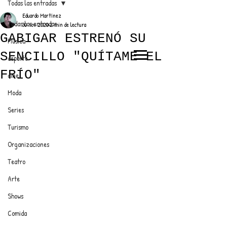
Todas las entradas
Eduardo Martínez
Todas las entradas
30 nov 2020
2 min de lectura
GABIGAR ESTRENÓ SU
Música
SENCILLO "QUÍTAME EL
deporte
EL TRENDY TOP
FRÍO"
cine
CON EDDY MARTINEZ
Moda
Series
Turismo
ANUNCIATE CON NOSOTROS
Organizaciones
Teatro
PARA MÁS INFORMACIÓN:
Arte
dinamicaseltrendytop@gmail.com
Shows
Comida