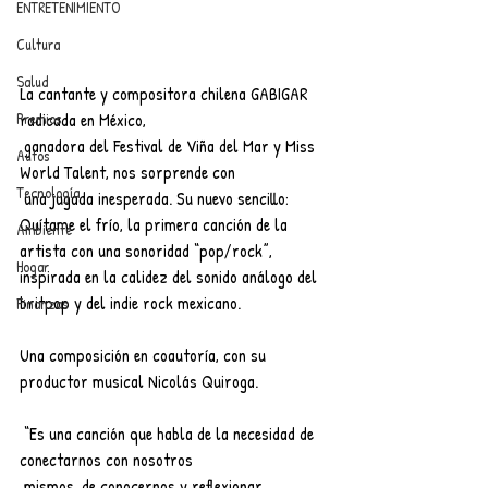
ENTRETENIMIENTO
Cultura
Salud
La cantante y compositora chilena GABIGAR 
radicada en México,
Premios
 ganadora del Festival de Viña del Mar y Miss 
Autos
World Talent, nos sorprende con
Tecnología
 una jugada inesperada. Su nuevo sencillo: 
Quítame el frío, la primera canción de la 
Ambiente
artista con una sonoridad “pop/rock”, 
Hogar
inspirada en la calidez del sonido análogo del 
britpop y del indie rock mexicano. 
Finanzas
Una composición en coautoría, con su 
productor musical Nicolás Quiroga.
 “Es una canción que habla de la necesidad de 
conectarnos con nosotros
 mismos, de conocernos y reflexionar. 