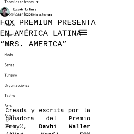
Todas las entradas
Eduardo Martínez
Todas las entradas
14 sept 2020
3 min de lectura
FOX PREMIUM PRESENTA
Música
EN AMÉRICA LATINA
deporte
EL TRENDY TOP
“MRS. AMERICA”
cine
CON EDDY MARTINEZ
Moda
Series
Turismo
ANUNCIATE CON NOSOTROS
Organizaciones
Teatro
PARA MÁS INFORMACIÓN:
Arte
Creada y escrita por la 
dinamicaseltrendytop@gmail.com
Shows
ganadora del Premio 
Comida
Emmy®, 
Davhi Waller