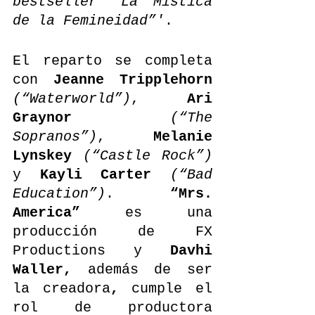
bestseller “La Mística 
de la Femineidad”'
. 
El reparto se completa 
con 
Jeanne Tripplehorn 
(“Waterworld”)
,
 Ari 
Graynor 
(“The 
Sopranos”)
, 
Melanie 
Lynskey 
(“Castle Rock”)
y 
Kayli Carter 
(“Bad 
Education”)
. 
“Mrs. 
America” 
es una 
producción de FX 
Productions y 
Davhi 
Waller, 
además de ser 
la creadora
, 
cumple el 
rol de productora 