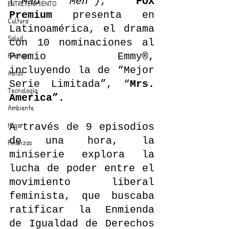
(“Mad Men”)
, 
FOX 
ENTRETENIMIENTO
Premium 
presenta en 
Cultura
Latinoamérica, el drama 
Salud
con 10 nominaciones al 
Premios
Premio Emmy®, 
incluyendo la de “Mejor 
Autos
Serie Limitada”, “
Mrs. 
Tecnología
America”. 
Ambiente
Hogar
A través de 9 episodios 
de una hora, la 
Finanzas
miniserie explora la 
lucha de poder entre el 
movimiento liberal 
feminista, que buscaba 
ratificar la Enmienda 
de Igualdad de Derechos 