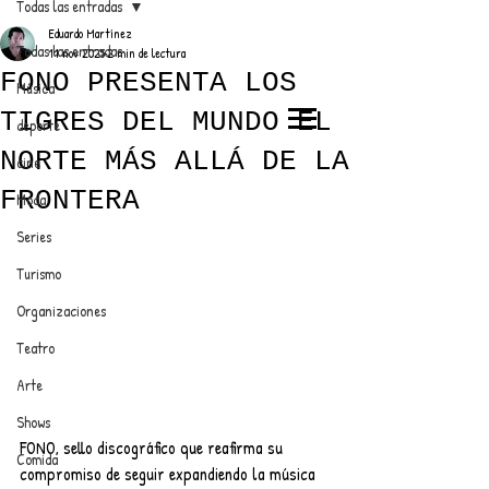
Todas las entradas
Eduardo Martínez
Todas las entradas
11 nov 2025
2 min de lectura
FONO PRESENTA LOS
Música
TIGRES DEL MUNDO EL
deporte
EL TRENDY TOP
NORTE MÁS ALLÁ DE LA
cine
CON EDDY MARTINEZ
FRONTERA
Moda
Series
Turismo
ANUNCIATE CON NOSOTROS
Organizaciones
Teatro
PARA MÁS INFORMACIÓN:
Arte
dinamicaseltrendytop@gmail.com
Shows
FONO, sello discográfico que reafirma su 
Comida
compromiso de seguir expandiendo la música 