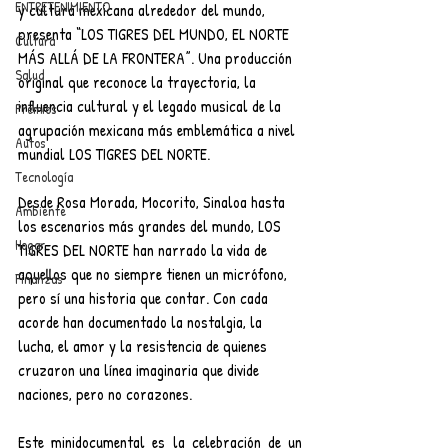
ENTRETENIMIENTO
y cultura mexicana alrededor del mundo, 
presenta “LOS TIGRES DEL MUNDO, EL NORTE 
Cultura
MÁS ALLÁ DE LA FRONTERA”. Una producción 
Salud
original que reconoce la trayectoria, la 
influencia cultural y el legado musical de la 
Premios
agrupación mexicana más emblemática a nivel 
Autos
mundial LOS TIGRES DEL NORTE.
Tecnología
Desde Rosa Morada, Mocorito, Sinaloa hasta 
Ambiente
los escenarios más grandes del mundo, LOS 
Hogar
TIGRES DEL NORTE han narrado la vida de 
aquellos que no siempre tienen un micrófono, 
Finanzas
pero sí una historia que contar. Con cada 
acorde han documentado la nostalgia, la 
lucha, el amor y la resistencia de quienes 
cruzaron una línea imaginaria que divide 
naciones, pero no corazones.
Este minidocumental es la celebración de un 