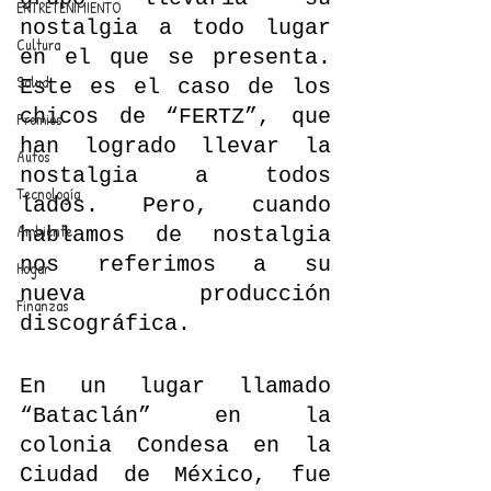
ENTRETENIMIENTO
nostalgia a todo lugar 
Cultura
en el que se presenta. 
Salud
Este es el caso de los 
chicos de “FERTZ”, que 
Premios
han logrado llevar la 
Autos
nostalgia a todos 
Tecnología
lados. Pero, cuando 
Ambiente
hablamos de nostalgia 
nos referimos a su 
Hogar
nueva producción 
Finanzas
discográfica. 
En un lugar llamado 
“Bataclán” en la 
colonia Condesa en la 
Ciudad de México, fue 