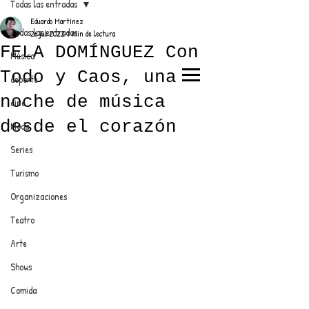
Todas las entradas
Eduardo Martínez
Todas las entradas
26 jul 2022
1 min de lectura
FELA DOMÍNGUEZ Con
Música
Todo y Caos, una
deporte
EL TRENDY TOP
noche de música
cine
CON EDDY MARTINEZ
desde el corazón
Moda
Series
Turismo
ANUNCIATE CON NOSOTROS
Organizaciones
Teatro
PARA MÁS INFORMACIÓN:
Arte
dinamicaseltrendytop@gmail.com
Shows
Comida