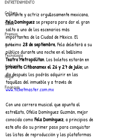
ENTRETENIMIENTO
Cultura
Cantante y actriz orgullosamente mexicana, 
Fela Domínguez
 se prepara para dar el gran 
Salud
salto a uno de los escenarios más 
Premios
importantes de la Ciudad de México. El 
próximo 
28 de septiembre
, Fela deleitará a su 
Autos
público durante una noche en el bellísimo 
Tecnología
Teatro Metropólitan
. Los boletos estarán en 
Ambiente
preventa Citibanamex el 26 y 27 de julio;
 un 
día después los podrás adquirir en las 
Hogar
taquillas del inmueble y a través de 
Finanzas
www.ticketmaster.com.mx
Con una carrera musical que apunta al 
estrellato, Ofelia Domínguez Guzmán, mejor 
conocida como 
Fela Domínguez
, a principios de 
este año dio su primer paso para conquistar 
las listas de reproducción y las plataformas 