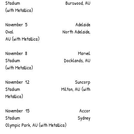
Stadium                                   Burswood, AU 
(with Metallica)
November 5                       Adelaide 
Oval                                     North Adelaide, 
AU (with Metallica)
November 8                       Marvel 
Stadium                                 Docklands, AU 
(with Metallica)
November 12                     Suncorp 
Stadium                              Milton, AU (with 
Metallica)
November 15                     Accor 
Stadium                                   Sydney 
Olympic Park, AU (with Metallica)