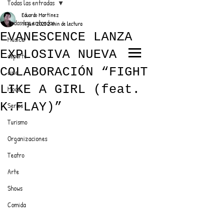
Todas las entradas
Eduardo Martínez
Todas las entradas
11 jun 2025
2 min de lectura
EVANESCENCE LANZA
Música
EXPLOSIVA NUEVA
deporte
EL TRENDY TOP
COLABORACIÓN “FIGHT
cine
CON EDDY MARTINEZ
LIKE A GIRL (feat.
Moda
K.FLAY)”
Series
Turismo
ANUNCIATE CON NOSOTROS
Organizaciones
Teatro
PARA MÁS INFORMACIÓN:
Arte
dinamicaseltrendytop@gmail.com
Shows
Comida