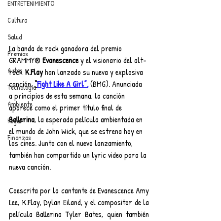
ENTRETENIMIENTO
Cultura
Salud
La banda de rock ganadora del premio 
Premios
GRAMMY® 
Evanescence
 y el visionario del alt-
Autos
rock 
K.Flay
 han lanzado su nueva y explosiva 
canción, 
“
Fight Like A Girl”.
 (BMG). Anunciada 
Tecnología
a principios de esta semana, la canción 
Ambiente
aparece como el primer título final de 
Ballerina
, la esperada película ambientada en 
Hogar
el mundo de John Wick, que se estrena hoy en 
Finanzas
los cines. Junto con el nuevo lanzamiento, 
también han compartido un lyric video para la 
nueva canción. 
Coescrita por la cantante de Evanescence Amy 
Lee, K.Flay, Dylan Eiland, y el compositor de la 
película Ballerina Tyler Bates, quien también 