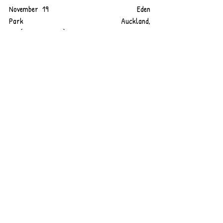
November 19                     Eden 
Park                                            Auckland, 
NZ (with Metallica)      
Entradas recientes
Ver todo