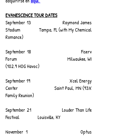
adquirirse en 
aqui.
EVANESCENCE TOUR DATES
September 13                    Raymond James 
Stadium               Tampa, FL (with My Chemical 
Romance)
September 18                              Fiserv 
Forum                                      Milwaukee, WI 
(102.9 HOG Havoc)
September 19                              Xcel Energy 
Center                           Saint Paul, MN (93X 
Family Reunion)
September 21                    Louder Than Life 
Festival               Louisville, KY 
November 1                       Optus 