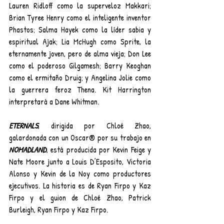
Lauren Ridloff como la superveloz Makkari; 
Brian Tyree Henry como el inteligente inventor 
Phastos; Salma Hayek como la líder sabia y 
espiritual Ajak; Lia McHugh como Sprite, la 
eternamente joven, pero de alma vieja; Don Lee 
como el poderoso Gilgamesh; Barry Keoghan 
como el ermitaño Druig; y Angelina Jolie como 
la guerrera feroz Thena. Kit Harrington 
interpretará a Dane Whitman. 
ETERNALS
, dirigida por Chloé Zhao, 
galardonada con un Oscar® por su trabajo en 
NOMADLAND
, está producida por Kevin Feige y 
Nate Moore junto a Louis D’Esposito, Victoria 
Alonso y Kevin de la Noy como productores 
ejecutivos. La historia es de Ryan Firpo y Kaz 
Firpo y el guion de Chloé Zhao, Patrick 
Burleigh, Ryan Firpo y Kaz Firpo.