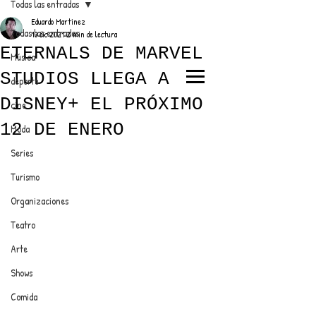
Todas las entradas
Eduardo Martínez
Todas las entradas
13 dic 2021
2 min de lectura
ETERNALS DE MARVEL
Música
STUDIOS LLEGA A
deporte
EL TRENDY TOP
DISNEY+ EL PRÓXIMO
cine
CON EDDY MARTINEZ
12 DE ENERO
Moda
Series
Turismo
ANUNCIATE CON NOSOTROS
Organizaciones
Teatro
PARA MÁS INFORMACIÓN:
Arte
dinamicaseltrendytop@gmail.com
Shows
Comida