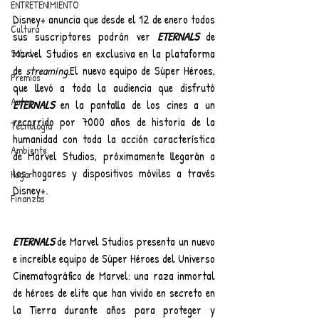
ENTRETENIMIENTO
Disney+ anuncia que desde el 12 de enero todos 
Cultura
sus suscriptores podrán ver 
ETERNALS
 de 
Marvel Studios en exclusiva en la plataforma 
Salud
de 
streaming
.El nuevo equipo de Súper Héroes, 
Premios
que llevó a toda la audiencia que disfrutó
Autos
ETERNALS
 en la pantalla de los cines a un 
recorrido por 7000 años de historia de la 
Tecnología
humanidad con toda la acción característica 
Ambiente
de Marvel Studios, próximamente llegarán a 
los hogares y dispositivos móviles a través 
Hogar
Disney+.
Finanzas
ETERNALS
 de Marvel Studios presenta un nuevo 
e increíble equipo de Súper Héroes del Universo 
Cinematográfico de Marvel: una raza inmortal 
de héroes de elite que han vivido en secreto en 
la Tierra durante años para proteger y 