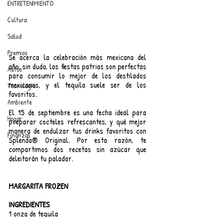
ENTRETENIMIENTO
Cultura
Salud
Premios
Se acerca la celebración más mexicana del 
año; sin duda, las fiestas patrias son perfectas 
Autos
para consumir lo mejor de los destilados 
mexicanos, y el tequila suele ser de los 
Tecnología
favoritos.
Ambiente
El 15 de septiembre es una fecha ideal para 
Hogar
preparar cocteles refrescantes, y qué mejor 
manera de endulzar tus drinks favoritos con 
Finanzas
Splenda® Original. Por esta razón, te 
compartimos dos recetas sin azúcar que 
deleitarán tu paladar.
MARGARITA FROZEN
INGREDIENTES
1 onza de tequila