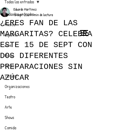
Todas las entradas
Eduardo Martínez
Todas las entradas
15 sept 2021
1 min de lectura
¿ERES FAN DE LAS
Música
MARGARITAS? CELEBRA
deporte
EL TRENDY TOP
ESTE 15 DE SEPT CON
cine
CON EDDY MARTINEZ
DOS DIFERENTES
Moda
PREPARACIONES SIN
Series
AZÚCAR
Turismo
ANUNCIATE CON NOSOTROS
Organizaciones
Teatro
PARA MÁS INFORMACIÓN:
Arte
dinamicaseltrendytop@gmail.com
Shows
Comida