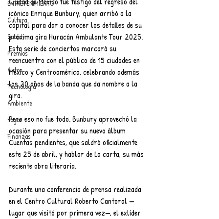
Ciudad de México fue testigo del regreso del 
ENTRETENIMIENTO
icónico Enrique Bunbury, quien arribó a la 
Cultura
capital para dar a conocer los detalles de su 
próxima gira Huracán Ambulante Tour 2025. 
Salud
Esta serie de conciertos marcará su 
Premios
reencuentro con el público de 15 ciudades en 
Autos
México y Centroamérica, celebrando además 
los 20 años de la banda que da nombre a la 
Tecnología
gira.
Ambiente
Pero eso no fue todo. Bunbury aprovechó la 
Hogar
ocasión para presentar su nuevo álbum 
Finanzas
Cuentas pendientes, que saldrá oficialmente 
este 25 de abril, y hablar de La carta, su más 
reciente obra literaria.
Durante una conferencia de prensa realizada 
en el Centro Cultural Roberto Cantoral —
lugar que visitó por primera vez—, el exlíder 