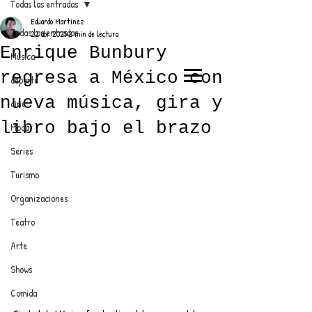
Todas las entradas
Eduardo Martínez
Todas las entradas
22 abr 2025
2 min de lectura
Enrique Bunbury
Música
regresa a México con
deporte
EL TRENDY TOP
nueva música, gira y
cine
CON EDDY MARTINEZ
libro bajo el brazo
Moda
Series
Turismo
ANUNCIATE CON NOSOTROS
Organizaciones
Teatro
PARA MÁS INFORMACIÓN:
Arte
dinamicaseltrendytop@gmail.com
Shows
Comida