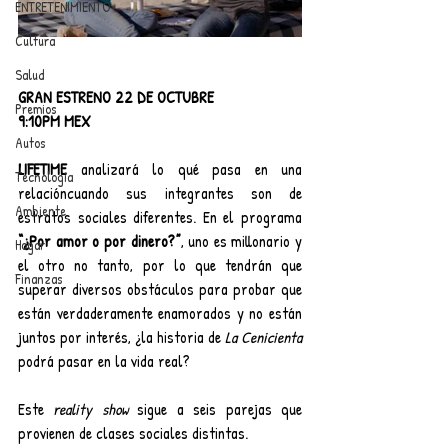
ENTRETENIMIENTO
Cultura
Salud
GRAN ESTRENO 22 DE OCTUBRE
Premios
9:10PM MEX
Autos
LIFETIME
 analizará lo qué pasa en una 
Tecnología
relacióncuando sus integrantes son de 
Ambiente
estratos sociales diferentes. En el programa 
“¿Por amor o por dinero?”
, uno es millonario y 
Hogar
el otro no tanto, por lo que tendrán que 
Finanzas
superar diversos obstáculos para probar que 
están verdaderamente enamorados y no están 
juntos por interés, ¿la historia de 
La Cenicienta
podrá pasar en la vida real?
Este 
reality show
 sigue a seis parejas que 
provienen de clases sociales distintas. 