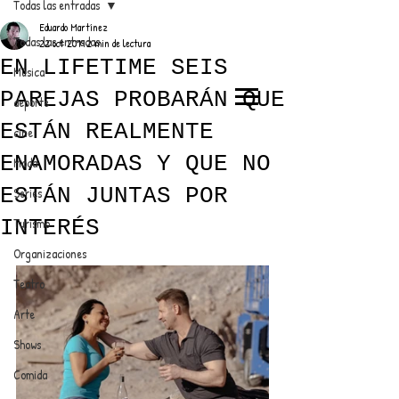
Todas las entradas
Eduardo Martínez
Todas las entradas
22 oct 2019
2 min de lectura
EN LIFETIME SEIS
Música
PAREJAS PROBARÁN QUE
deporte
EL TRENDY TOP
ESTÁN REALMENTE
cine
CON EDDY MARTINEZ
ENAMORADAS Y QUE NO
Moda
ESTÁN JUNTAS POR
Series
INTERÉS
Turismo
ANUNCIATE CON NOSOTROS
Organizaciones
Teatro
PARA MÁS INFORMACIÓN:
Arte
dinamicaseltrendytop@gmail.com
Shows
Comida