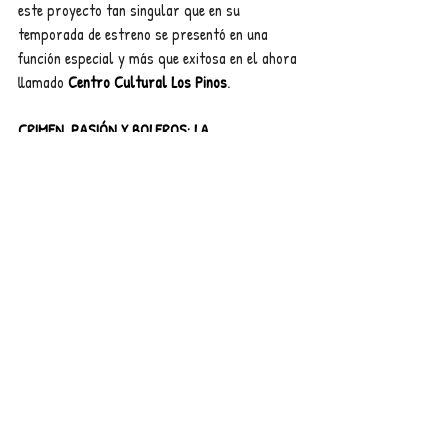
este proyecto tan singular que en su 
temporada de estreno se presentó en una 
función especial y más que exitosa en el ahora 
llamado 
Centro Cultural Los Pinos
.
CRIMEN, PASIÓN Y BOLEROS: LA 
RADIONOVELA DE MÉXICO (Basada en el 
Original de David Areizega y Mario Cassan, 
Adaptación de Luz Maria Meza) se 
transmitirá el próximo viernes 25 de 
septiembre, a las 21:00 horas por el 
programa de video llamadas y reuniones 
virtuales Zoom. Donativos, reservaciones e 
informes en el Whats App: 55 6192 4940. 
Donativos: 100, 200 o 300 pesos o más.