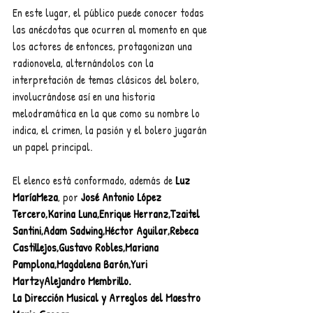
En este lugar, el público puede conocer todas 
las anécdotas que ocurren al momento en que 
los actores de entonces, protagonizan una 
radionovela, alternándolos con la 
interpretación de temas clásicos del bolero, 
involucrándose así en una historia 
melodramática en la que como su nombre lo 
indica, el crimen, la pasión y el bolero jugarán 
un papel principal.
El elenco está conformado, además de 
Luz 
MaríaMeza
, por 
José Antonio López 
Tercero
,
Karina Luna
,
Enrique Herranz
,
Tzaitel 
Santini
,
Adam Sadwing
,
Héctor Aguilar
,
Rebeca 
Castillejos
,
Gustavo Robles
,
Mariana 
Pamplona
,
Magdalena Barón
,
Yuri 
Martz
y
Alejandro Membrillo.
La Dirección Musical y Arreglos del Maestro 