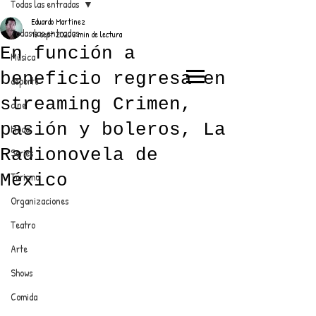
Todas las entradas
Eduardo Martínez
Todas las entradas
18 sept 2020
3 min de lectura
En función a
Música
beneficio regresa en
deporte
EL TRENDY TOP
streaming Crimen,
cine
CON EDDY MARTINEZ
pasión y boleros, La
Moda
Radionovela de
Series
México
Turismo
ANUNCIATE CON NOSOTROS
Organizaciones
Teatro
PARA MÁS INFORMACIÓN:
Arte
dinamicaseltrendytop@gmail.com
Shows
Comida