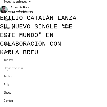
Todas las entradas
Eduardo Martínez
Todas las entradas
5 jun
1 min de lectura
EMILIO CATALÁN LANZA
Música
SU NUEVO SINGLE “DE
deporte
EL TRENDY TOP
ESTE MUNDO" EN
cine
CON EDDY MARTINEZ
COLABORACIÓN CON
Moda
KARLA BREU
Series
Turismo
ANUNCIATE CON NOSOTROS
Organizaciones
Teatro
PARA MÁS INFORMACIÓN:
Arte
dinamicaseltrendytop@gmail.com
Shows
Comida