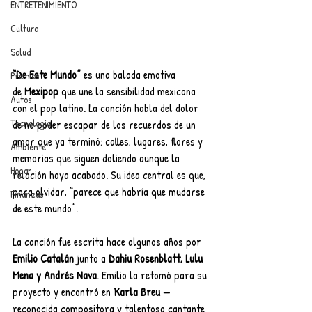
ENTRETENIMIENTO
Cultura
Salud
“De Este Mundo” 
es una balada emotiva 
Premios
de
 Mexipop 
que une la sensibilidad mexicana 
Autos
con el pop latino. La canción habla del dolor 
Tecnología
de no poder escapar de los recuerdos de un 
amor que ya terminó: calles, lugares, flores y 
Ambiente
memorias que siguen doliendo aunque la 
Hogar
relación haya acabado. Su idea central es que, 
para olvidar, “parece que habría que mudarse 
Finanzas
de este mundo”.
La canción fue escrita hace algunos años por 
Emilio Catalán
 junto a 
Dahiu Rosenblatt, Lulu 
Mena y Andrés Nava
. Emilio la retomó para su 
proyecto y encontró en 
Karla Breu
 —
reconocida compositora y talentosa cantante 