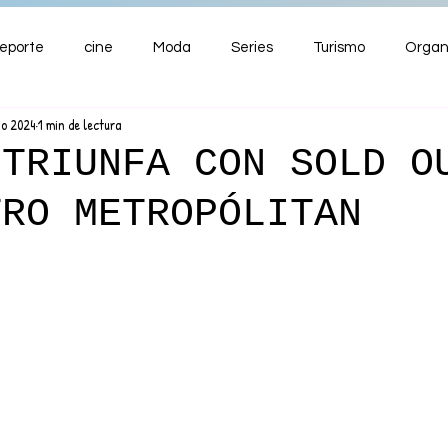
eporte
cine
Moda
Series
Turismo
Organ
go 2024
1 min de lectura
ENTRETENIMIENTO
Cultura
Salud
Premios
 TRIUNFA CON SOLD O
TRO METROPÓLITAN
nzas