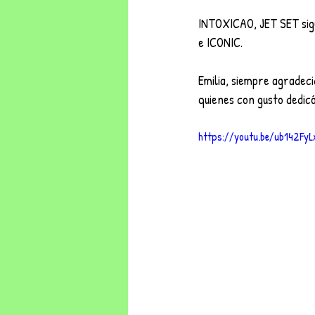
INTOXICAO, JET SET sigu
e ICONIC.
Emilia, siempre agradeci
quienes con gusto dedicó
https://youtu.be/ub142Fy