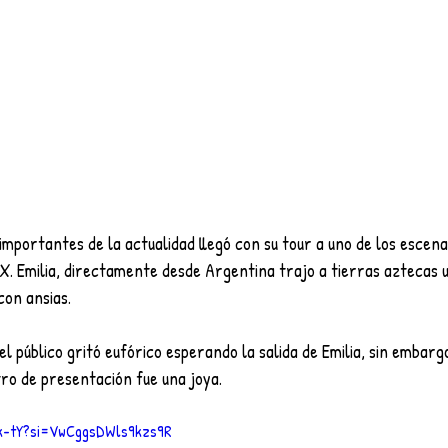
importantes de la actualidad llegó con su tour a uno de los escena
. Emilia, directamente desde Argentina trajo a tierras aztecas u
con ansias.
l público gritó eufórico esperando la salida de Emilia, sin embargo
ntro de presentación fue una joya. 
Bk-tY?si=VwCggsDWls9kzs9R