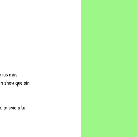
rios más 
n show que sin 
, previo a la 