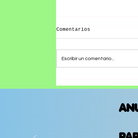
Comentarios
Escribir un comentario...
Olivia Wald presenta
"Otra Que Arde", un
álbum que convierte
las cicatrices del
amor en canciones
AN
PA