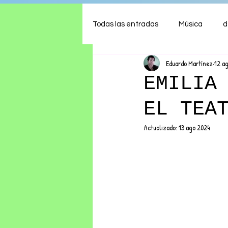
Todas las entradas
Música
d
Eduardo Martínez
12 a
Arte
Shows
Comida
EMILIA
EL TEA
Ambiente
Hogar
Fina
Actualizado:
13 ago 2024