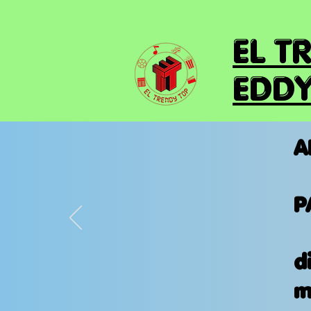
EL T
EDDY
A
P
d