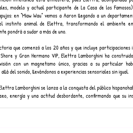
iales, modelo y actual participante de La Casa de los Famosos)
tapujos: en “Miaw Wau” vemos a Aaron llegando a un departamen
 el instinto animal de Elettra, transformando el ambiente en
te pondrá a sudar a más de uno.
toria que comenzó a los 20 años y que incluye participaciones i
 Shore y Gran Hermano VIP, Elettra Lamborghini ha construido
visión con un magnetismo único, gracias a su particular habi
llá del sonido, llevándonos a experiencias sensoriales sin igual.
lettra Lamborghini se lanza a la conquista del público hispanoha
eo, energía y una actitud desbordante, confirmando que su inst