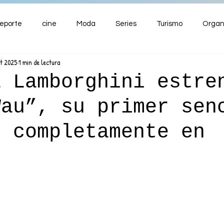
eporte
cine
Moda
Series
Turismo
Organ
pt 2025
1 min de lectura
ENTRETENIMIENTO
Cultura
Salud
Premios
a Lamborghini estre
Wau”, su primer sen
nzas
o completamente en
l