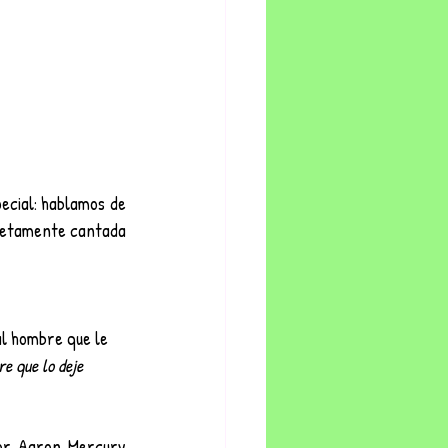
ecial: hablamos de 
letamente cantada 
al hombre que le 
e que lo deje 
por Aaron Mercury 