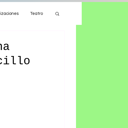
izaciones
Teatro
Autos
Tecnología
na
cillo