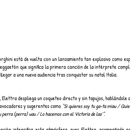
orghini está de vuelta con un lanzamiento tan explosivo como esp
reggaetón que significa la primera canción de la intérprete comp
 llegar a una nueva audiencia tras conquistar su natal Italia.
, Elettra despliega un coqueteo directo y sin tapujos, hablándole 
rovocadores y sugerentes como 
“Si quieres soy tu ga-ta miaw / Quier
u perra (perra) wau / Lo hacemos con el Victoria de lao´”
.
 canción intensifica esta atmósfera, pues Elettra, acompañada 