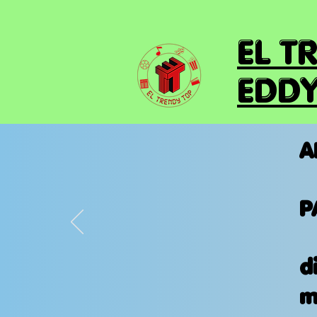
EL T
EDDY
A
P
d