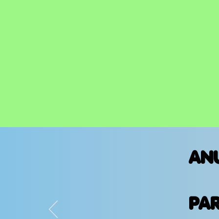
AN
PA