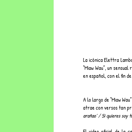
La icónica Elettra Lamb
“Miaw Wau”, un sensual 
en español, con el fin de
A lo largo de “Miaw Wau”
atrae con versos tan p
arañao´ / Si quieres soy t
El video oficial de la