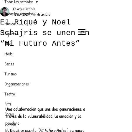
Todas las entradas
Eduardo Martínez
Todas las entradas
12 nov 2025
1 min de lectura
El Riqué y Noel
Música
Schajris se unen en
deporte
EL TRENDY TOP
“Mi Futuro Antes”
cine
CON EDDY MARTINEZ
Moda
Series
Turismo
ANUNCIATE CON NOSOTROS
Organizaciones
Teatro
PARA MÁS INFORMACIÓN:
Arte
Una colaboración que une dos generaciones a 
dinamicaseltrendytop@gmail.com
Shows
través de la vulnerabilidad, la emoción y la 
palabra.
Comida
El Riqué presenta 
“Mi Futuro Antes”
, su nuevo 