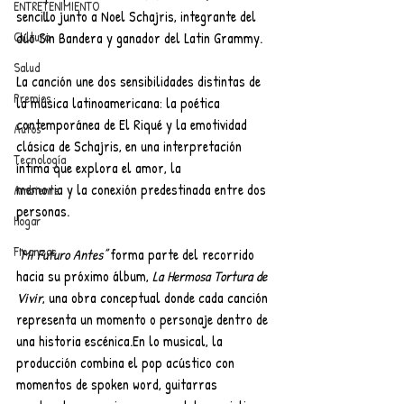
ENTRETENIMIENTO
sencillo junto a Noel Schajris, integrante del 
dúo Sin Bandera y ganador del Latin Grammy.
Cultura
Salud
La canción une dos sensibilidades distintas de 
Premios
la música latinoamericana: la poética 
contemporánea de El Riqué y la emotividad 
Autos
clásica de Schajris, en una interpretación 
Tecnología
íntima que explora el amor, la
memoria y la conexión predestinada entre dos 
Ambiente
personas.
Hogar
Finanzas
“Mi Futuro Antes” 
forma parte del recorrido 
hacia su próximo álbum, 
La Hermosa Tortura de 
Vivir
, una obra conceptual donde cada canción 
representa un momento o personaje dentro de 
una historia escénica.En lo musical, la 
producción combina el pop acústico con 
momentos de spoken word, guitarras 