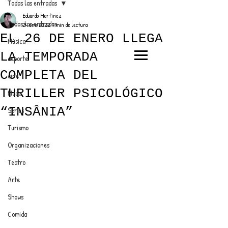
Todas las entradas
Eduardo Martínez
Todas las entradas
24 ene 2022
1 min de lectura
EL 26 DE ENERO LLEGA
Música
LA TEMPORADA
deporte
EL TRENDY TOP
COMPLETA DEL
cine
CON EDDY MARTINEZ
THRILLER PSICOLÓGICO
Moda
“INSÂNIA”
Series
Turismo
ANUNCIATE CON NOSOTROS
Organizaciones
Teatro
PARA MÁS INFORMACIÓN:
Arte
dinamicaseltrendytop@gmail.com
Shows
Comida