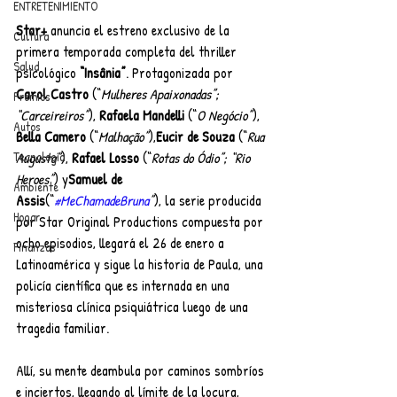
ENTRETENIMIENTO
Star+
 anuncia el estreno exclusivo de la 
Cultura
primera temporada completa del thriller 
Salud
psicológico 
“Insânia”
. Protagonizada por 
Carol Castro
 (“
Mulheres Apaixonadas”; 
Premios
“Carceireiros”
), 
Rafaela Mandelli
 (“
O Negócio”
), 
Autos
Bella Camero
 (“
Malhação”
),
Eucir de Souza
 (“
Rua 
Augusta”
), 
Rafael Losso
 (“
Rotas do Ódio”; “Rio 
Tecnología
Heroes”
) y
Samuel de 
Ambiente
Assis
(“
#MeChamadeBruna
”
), la serie producida 
Hogar
por Star Original Productions compuesta por 
ocho episodios, llegará el 26 de enero a 
Finanzas
Latinoamérica y sigue la historia de Paula, una 
policía científica que es internada en una 
misteriosa clínica psiquiátrica luego de una 
tragedia familiar. 
Allí, su mente deambula por caminos sombríos 
e inciertos, llegando al límite de la locura, 