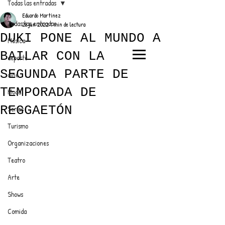
Todas las entradas
Eduardo Martínez
Todas las entradas
28 jun 2022
1 min de lectura
DUKI PONE AL MUNDO A
Música
BAILAR CON LA
deporte
EL TRENDY TOP
SEGUNDA PARTE DE
cine
CON EDDY MARTINEZ
TEMPORADA DE
Moda
REGGAETÓN
Series
Turismo
ANUNCIATE CON NOSOTROS
Organizaciones
Teatro
PARA MÁS INFORMACIÓN:
Arte
dinamicaseltrendytop@gmail.com
Shows
Comida