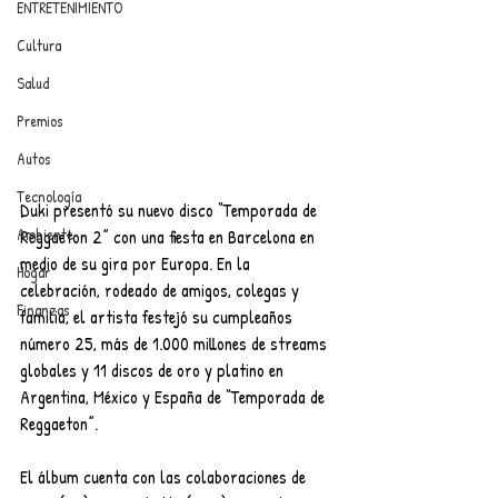
ENTRETENIMIENTO
Cultura
Salud
Premios
Autos
Tecnología
Duki presentó su nuevo disco “Temporada de 
Ambiente
Reggaeton 2” con una fiesta en Barcelona en 
medio de su gira por Europa. En la 
Hogar
celebración, rodeado de amigos, colegas y 
Finanzas
familia, el artista festejó su cumpleaños 
número 25, más de 1.000 millones de streams 
globales y 11 discos de oro y platino en 
Argentina, México y España de “Temporada de 
Reggaeton”.
El álbum cuenta con las colaboraciones de 