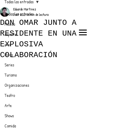
Todas las entradas
Eduardo Martínez
Todas las entradas
3 oct 2021
0 min de lectura
DON OMAR JUNTO A
Música
RESIDENTE EN UNA
deporte
EL TRENDY TOP
EXPLOSIVA
cine
CON EDDY MARTINEZ
COLABORACIÓN
Moda
Series
Turismo
ANUNCIATE CON NOSOTROS
Organizaciones
Teatro
PARA MÁS INFORMACIÓN:
Arte
dinamicaseltrendytop@gmail.com
Shows
Comida