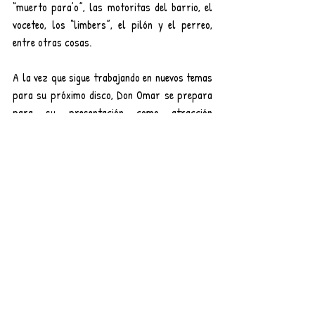
“muerto para’o”, las motoritas del barrio, el 
voceteo, los “limbers”, el pilón y el perreo, 
entre otras cosas. 
A la vez que sigue trabajando en nuevos temas 
para su próximo disco, Don Omar se prepara 
para su presentación como atracción 
principal en el Vibra Fest que se llevará a cabo 
en el mes de diciembre en la ciudad de Miami.
Música
Entradas recientes
Ver todo