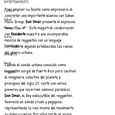
ENTRETENIMIENTO
Tras ampliar su faceta como empresario al 
Cultura
concretar una importante alianza con Saban 
Salud
Music Group, 
Don Omar 
presenta el explosivo 
tema 
“Flow HP.”
  Esta magistral colaboración 
Premios
con 
Residente 
muestra una incomparable 
Autos
mezcla de reggaetón con un lenguaje 
Tecnología
contundente dejando establecidas las raíces 
del género urbano.
Ambiente
Hogar
Cuando el sonido urbano conocido como 
reggaetón surgió de Puerto Rico para cautivar 
Finanzas
el imaginario colectivo del planeta a 
principios del siglo 21, contó con varios 
pioneros que recorrían caminos paralelos. 
Don Omar,
 el Rey indiscutible del reggaetón, 
favorecía un sonido crudo y pegajoso, 
representando la raíz misma del movimiento; 
su alma y cuerpo. Por otra parte, el grupo 