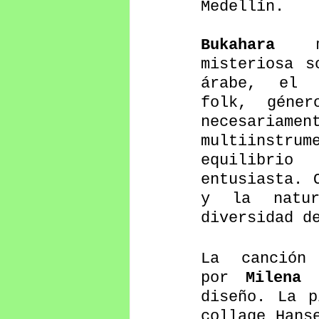
Medellín.
Bukahara
 m
misteriosa s
árabe, el 
folk, géne
necesari
multiinstru
equilibri
entusiasta. 
y la natur
diversidad d
La canción
por 
Milena 
diseño. La p
collage Hans