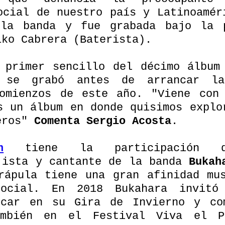
ocial de nuestro país y Latinoaméri
la banda y fue grabada bajo la p
iko Cabrera (Baterista).
 primer sencillo del décimo álbum 
 se grabó antes de arrancar la
omienzos de este año. "Viene con 
s un álbum en donde quisimos explor
eros" 
Comenta Sergio Acosta
. 
n
 tiene la participación
jista y cantante de la banda 
Bukah
rápula tiene una gran afinidad mus
social. En 2018 Bukahara invitó 
car en su Gira de Invierno y com
ambién en el Festival Viva el Pl