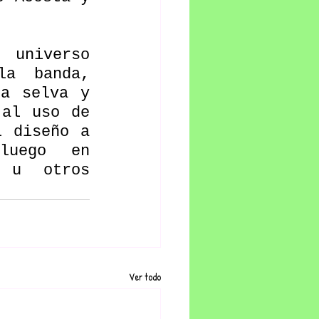
 universo 
a banda, 
a selva y 
al uso de 
 diseño a 
uego en 
 u otros 
Ver todo