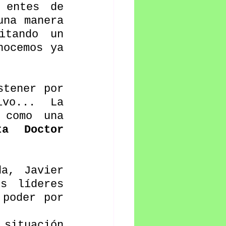
entes de 
na manera 
tando un 
ocemos ya 
tener por 
vo... La 
como una 
ta Doctor 
a, Javier 
s líderes 
poder por 
ituación 