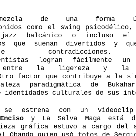
ezcla de una forma ún
onidos como el swing psicodélico, 
jazz balcánico o incluso el 
ros que suenan divertidos y qu
amente contradicciones.
mentistas logran fácilmente un
o entre la ligereza y la d
Otro factor que contribuye a la sin
aleza paradigmática de Bukaha
e identidades culturales de sus int
 se estrena con un videoclip 
Enciso
 y La Selva Maga está de
ieza gráfica estuvo a cargo del a
el Obando quien usó fotos de Sergio