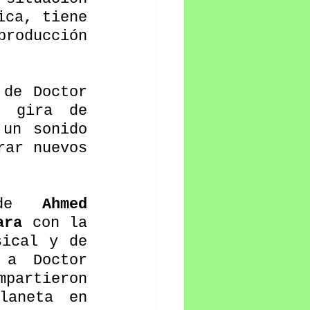
ca, tiene 
roducción 
de Doctor 
 gira de 
un sonido 
ar nuevos 
 de 
Ahmed 
ara 
con la 
ical y de 
a Doctor 
partieron 
aneta en 