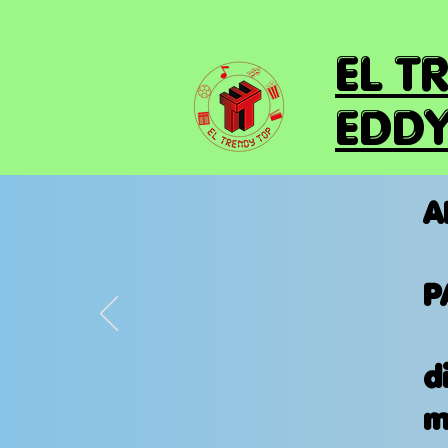
EL T
EDDY
A
P
d