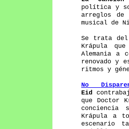
política y s
arreglos de 
musical de N
Se trata del
Krápula que
Alemania a c
renovado y e
ritmos y gén
No Dispare
Eid
 contraba
que Doctor K
conciencia 
Krápula a to
escenario t