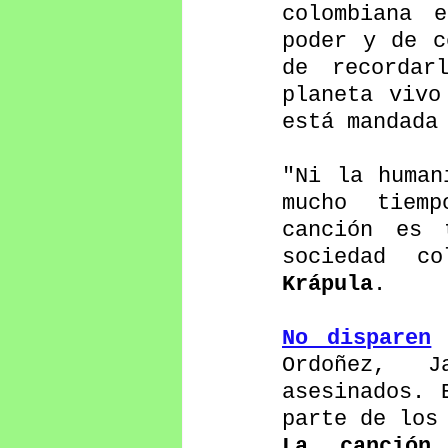
colombiana 
poder y de c
de recordar
planeta vivo
está mandada
"Ni la human
mucho tiemp
canción es 
sociedad co
Krápula
.
No disparen
 
Ordoñez,  J
asesinados. 
parte de los
La canción
 