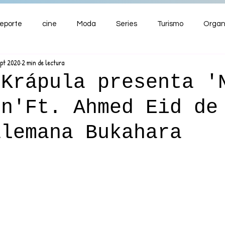
eporte
cine
Moda
Series
Turismo
Organ
ept 2020
2 min de lectura
ENTRETENIMIENTO
Cultura
Salud
Premios
 Krápula presenta '
en'Ft. Ahmed Eid de
nzas
alemana Bukahara