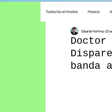
Todas las entradas
Música
d
Eduardo Martínez
25 s
Arte
Shows
Comida
Doctor
Dispar
Ambiente
Hogar
Fina
banda 