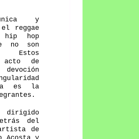
ica y 
el reggae 
hip hop 
e no son 
 Estos 
 acto de 
evoción 
gularidad 
ra es la 
egrantes.
dirigido 
trás del 
rtista de 
 Acosta y 