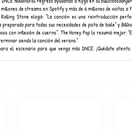
, DNCE 
teasereó
 su regreso ayudando a Kygo en su bullicioso
banger
illones de streams en Spotify y más de 6 millones de visitas a Y
 Rolling Stone elogió: "La canción es una reintroducción perfec
 preparado para todas sus necesidades de pista de baile" y Billbo
ioso con inflexión de cuerno”. The Honey Pop lo resumió mejor: "
terminar siendo la canción del verano."