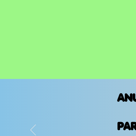
AN
PA