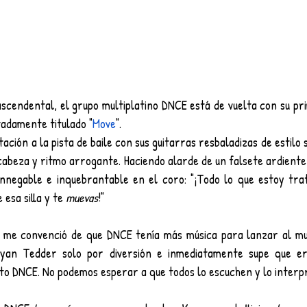
cendental, el grupo multiplatino DNCE está de vuelta con su prime
tadamente titulado "
Move
". 
itación a la pista de baile con sus guitarras resbaladizas de estilo 
cabeza y ritmo arrogante. Haciendo alarde de un falsete ardiente, 
innegable e inquebrantable en el coro: "¡Todo lo que estoy tra
esa silla y te 
muevas
!"
e me convenció de que DNCE tenía más música para lanzar al mund
Ryan Tedder solo por diversión e inmediatamente supe que era
to DNCE. No podemos esperar a que todos lo escuchen y lo interpr