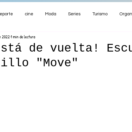
eporte
cine
Moda
Series
Turismo
Organ
y 2022
1 min de lectura
ENTRETENIMIENTO
Cultura
Salud
Premios
está de vuelta! Esc
cillo "Move"
nzas