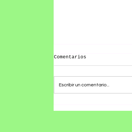
Comentarios
Escribir un comentario...
Olivia Wald presenta
"Otra Que Arde", un
álbum que convierte
las cicatrices del
amor en canciones