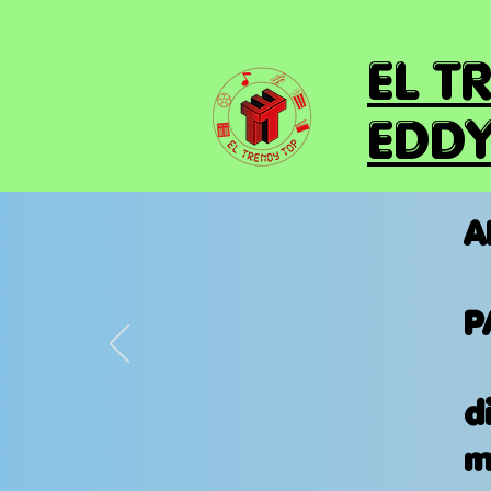
EL T
EDDY
A
P
d