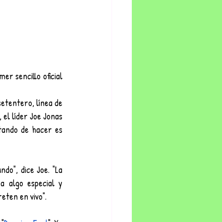
r sencillo oficial 
setentero, línea de 
el líder Joe Jonas 
tando de hacer es 
o", dice Joe. "La 
 algo especial y 
eten en vivo".