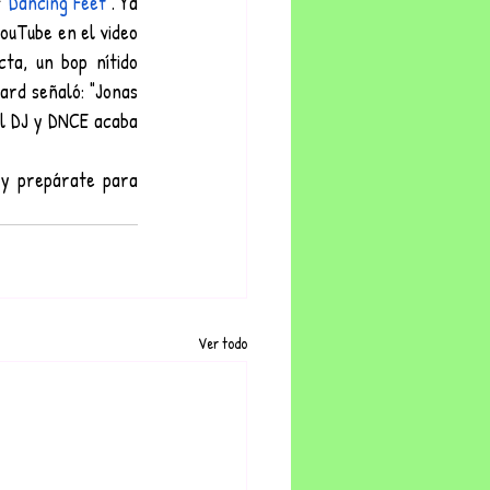
 "
Dancing Feet
". Ya 
ouTube en el video 
ta, un bop nítido 
ard señaló: "Jonas 
El DJ y DNCE acaba 
Sin embargo, todo prepara el escenario para que venga más DNCE. ¡Quédate atento y prepárate para 
Ver todo