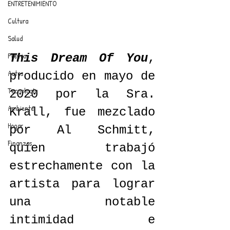
ENTRETENIMIENTO
Cultura
Salud
Premios
This Dream Of You
, 
Autos
producido en mayo de 
Tecnología
2020 por la Sra. 
Ambiente
Krall, fue mezclado 
Hogar
por Al Schmitt, 
Finanzas
quien trabajó 
estrechamente con la 
artista para lograr 
una notable 
intimidad e 