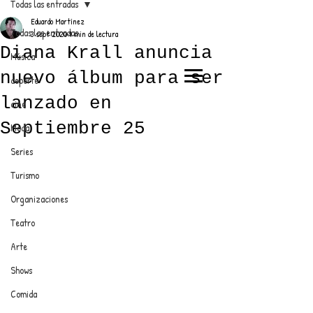
Todas las entradas
Eduardo Martínez
Todas las entradas
3 sept 2020
1 min de lectura
Diana Krall anuncia
Música
nuevo álbum para ser
deporte
EL TRENDY TOP
lanzado en
cine
CON EDDY MARTINEZ
Septiembre 25
Moda
Series
Turismo
ANUNCIATE CON NOSOTROS
Organizaciones
Teatro
PARA MÁS INFORMACIÓN:
Arte
dinamicaseltrendytop@gmail.com
Shows
Comida