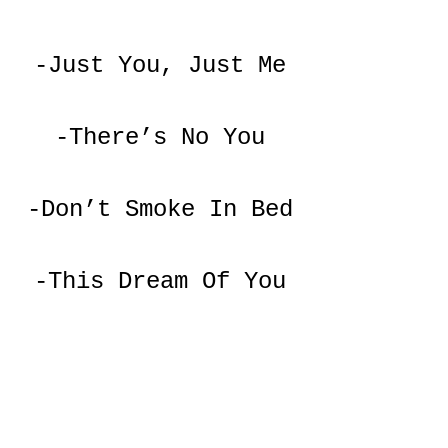
-Just You, Just Me
-There’s No You
-Don’t Smoke In Bed
-This Dream Of You
I -Wished On The 
Moon