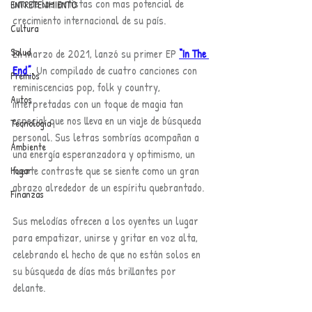
uno de los artistas con mas potencial de 
ENTRETENIMIENTO
crecimiento internacional de su país. 
Cultura
Salud
En marzo de 2021, lanzó su primer EP 
“In The 
End”
.
 Un compilado de cuatro canciones con 
Premios
reminiscencias pop, folk y country, 
Autos
interpretadas con un toque de magia tan 
especial que nos lleva en un viaje de búsqueda 
Tecnología
personal. Sus letras sombrías acompañan a 
Ambiente
una energía esperanzadora y optimismo, un 
fuerte contraste que se siente como un gran 
Hogar
abrazo alrededor de un espíritu quebrantado. 
Finanzas
Sus melodías ofrecen a los oyentes un lugar 
para empatizar, unirse y gritar en voz alta, 
celebrando el hecho de que no están solos en 
su búsqueda de días más brillantes por 
delante.