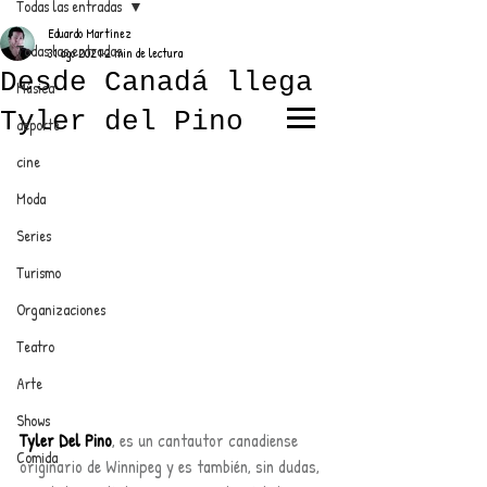
Todas las entradas
Eduardo Martínez
Todas las entradas
31 ago 2021
2 min de lectura
Desde Canadá llega
Música
Tyler del Pino
deporte
EL TRENDY TOP
cine
CON EDDY MARTINEZ
Moda
Series
Turismo
ANUNCIATE CON NOSOTROS
Organizaciones
Teatro
PARA MÁS INFORMACIÓN:
Arte
dinamicaseltrendytop@gmail.com
Shows
Tyler Del Pino
, es un cantautor canadiense 
Comida
originario de Winnipeg y es también, sin dudas, 