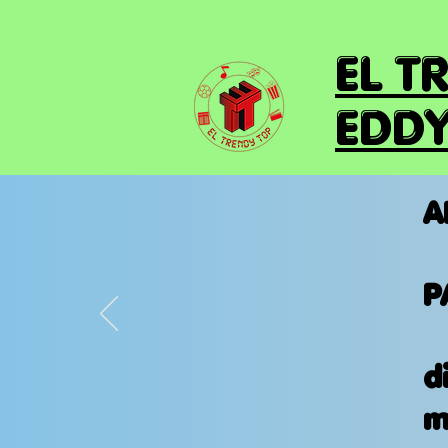
EL T
EDDY
A
P
d