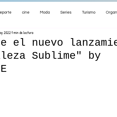
eporte
cine
Moda
Series
Turismo
Organ
ay 2022
1 min de lectura
ENTRETENIMIENTO
Cultura
Salud
Premios
re el nuevo lanzami
aleza Sublime" by
nzas
UE