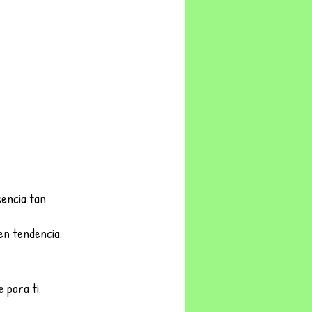
sencia tan 
 en tendencia.
e para ti.