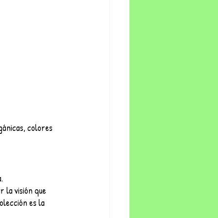
ánicas, colores 
. 
 la visión que 
lección es la 