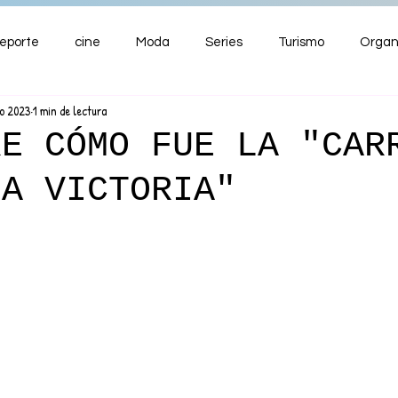
eporte
cine
Moda
Series
Turismo
Organ
go 2023
1 min de lectura
ENTRETENIMIENTO
Cultura
Salud
Premios
RE CÓMO FUE LA "CAR
LA VICTORIA"
nzas