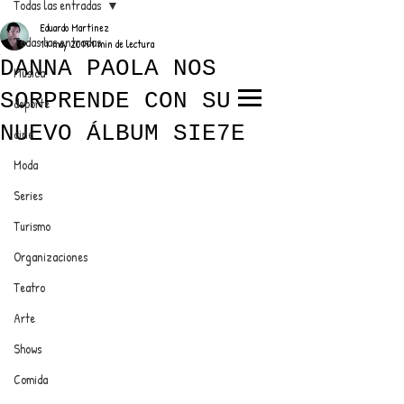
Todas las entradas
Eduardo Martínez
Todas las entradas
17 may 2019
1 min de lectura
DANNA PAOLA NOS
Música
SORPRENDE CON SU
deporte
EL TRENDY TOP
NUEVO ÁLBUM SIE7E
cine
CON EDDY MARTINEZ
Moda
Series
Turismo
ANUNCIATE CON NOSOTROS
Organizaciones
Teatro
PARA MÁS INFORMACIÓN:
Arte
dinamicaseltrendytop@gmail.com
Shows
Comida