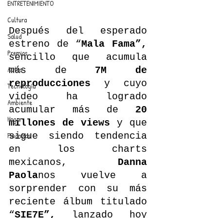
ENTRETENIMIENTO
Cultura
Después del esperado 
Salud
estreno de “
Mala Fama”,
Premios
sencillo que acumula 
Autos
más de 
7M de 
reproducciones
 y cuyo 
Tecnología
video ha logrado 
Ambiente
acumular más de 
20 
Hogar
millones de views
 y que 
sigue siendo tendencia 
Finanzas
en los charts 
mexicanos,  
Danna 
Paola
nos vuelve a 
sorprender con su más 
reciente álbum titulado 
“
SIE7E”,
 lanzado hoy 