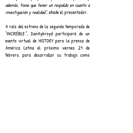
además, tiene que tener un respaldo en cuanto a 
investigación y realidad”
, añade el presentador.
A raíz del estreno de la segunda temporada de 
“INCREÍBLE.”, DanAykroyd participará de un 
evento virtual de HISTORY para la prensa de 
América Latina el próximo viernes 21 de 
febrero, para desarrollar su trabajo como 
presentador y productor ejecutivo de esta 
serie y descubrirsus propias experiencias 
increíbles a lo largo de su vida.
Entradas recientes
Ver todo