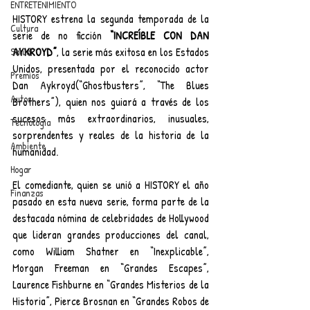
ENTRETENIMIENTO
HISTORY estrena la segunda temporada de la 
Cultura
serie de no ficción 
“INCREÍBLE CON DAN 
AYKROYD”
, la serie más exitosa en los Estados 
Salud
Unidos,
presentada por el reconocido actor 
Premios
Dan Aykroyd(“Ghostbusters”, “The Blues 
Autos
Brothers”), quien nos guiará a través de los 
sucesos más extraordinarios, inusuales, 
Tecnología
sorprendentes y reales de la historia de la 
Ambiente
humanidad.
Hogar
El comediante, quien se unió a HISTORY el año 
Finanzas
pasado en esta nueva serie, forma parte de la 
destacada nómina de celebridades de Hollywood 
que lideran grandes producciones del canal, 
como William Shatner en “Inexplicable”, 
Morgan Freeman en “Grandes Escapes”, 
Laurence Fishburne en “Grandes Misterios de la 
Historia”, Pierce Brosnan en “Grandes Robos de 