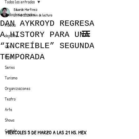
Todas las entradas
Eduardo Martínez
Todas las entradas
21 feb 2025
3 min de lectura
DAN AYKROYD REGRESA
Música
A HISTORY PARA UNA
deporte
EL TRENDY TOP
“INCREÍBLE” SEGUNDA
cine
CON EDDY MARTINEZ
TEMPORADA
Moda
Series
Turismo
ANUNCIATE CON NOSOTROS
Organizaciones
Teatro
PARA MÁS INFORMACIÓN:
Arte
dinamicaseltrendytop@gmail.com
Shows
Comida
MIÉRCOLES 5 DE MARZO A LAS 21 HS. MEX