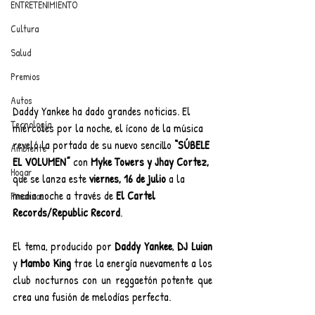
ENTRETENIMIENTO
Cultura
Salud
Premios
Autos
Daddy Yankee ha dado grandes noticias. El 
Tecnología
miércoles por la noche, el ícono de la música 
reveló la portada de su nuevo sencillo 
“SÚBELE 
Ambiente
EL VOLUMEN” 
con 
Myke Towers y Jhay Cortez,
Hogar
que se lanza este 
viernes, 16 de julio
 a la 
media noche a través de 
El Cartel 
Finanzas
Records/Republic Record
.
El tema, producido por 
Daddy Yankee
, 
DJ Luian
y 
Mambo King 
trae la energía nuevamente a los 
club nocturnos con un reggaetón potente que 
crea una fusión de melodías perfecta.