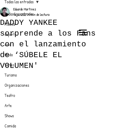
Todas las entradas
Eduardo Martínez
Todas las entradas
16 jul 2021
1 min de lectura
DADDY YANKEE
Música
sorprende a los Fans
deporte
EL TRENDY TOP
con el lanzamiento
cine
CON EDDY MARTINEZ
de ‘SÚBELE EL
Moda
VOLUMEN'
Series
Turismo
ANUNCIATE CON NOSOTROS
Organizaciones
Teatro
PARA MÁS INFORMACIÓN:
Arte
dinamicaseltrendytop@gmail.com
Shows
Comida