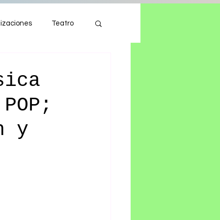
izaciones
Teatro
Autos
Tecnología
sica
 POP;
h y