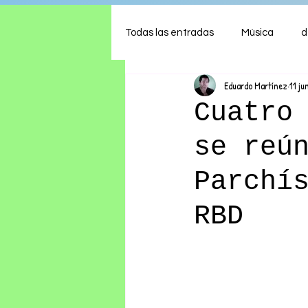
Todas las entradas
Música
d
Eduardo Martínez
11 ju
Arte
Shows
Comida
Cuatro
se reú
Ambiente
Hogar
Fina
Parchí
RBD