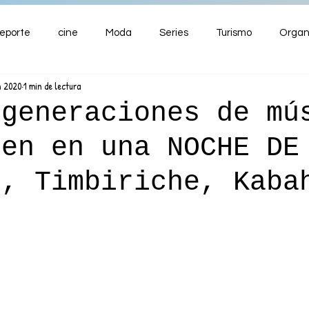
eporte
cine
Moda
Series
Turismo
Organ
n 2020
1 min de lectura
ENTRETENIMIENTO
Cultura
Salud
Premios
 generaciones de mú
nen en una NOCHE DE
nzas
s, Timbiriche, Kaba