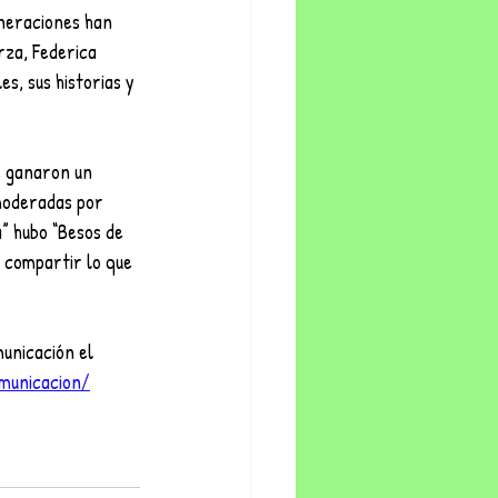
neraciones han 
rza, Federica 
s, sus historias y 
e ganaron un 
moderadas por 
” hubo “Besos de 
a compartir lo que 
unicación el 
municacion/