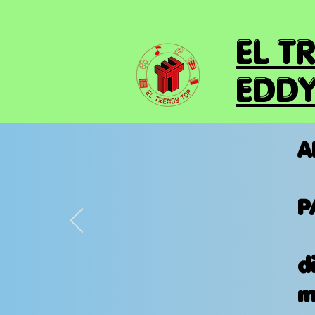
EL T
EDDY
A
P
d