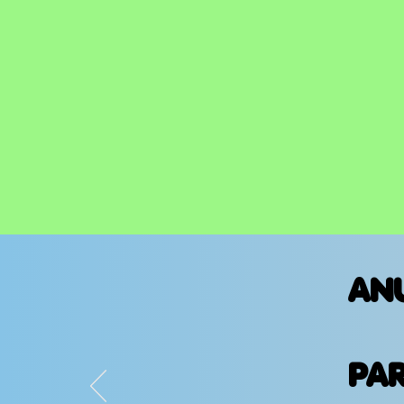
AN
PA