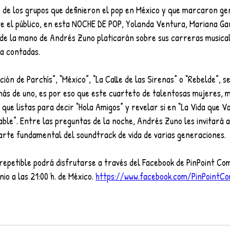
 de los grupos que definieron el pop en México y que marcaron ge
te el público, en esta NOCHE DE POP, Yolanda Ventura, Mariana Ga
de la mano de Andrés Zuno platicarán sobre sus carreras musicale
ca contadas.
ón de Parchís”, “México”, “La Calle de las Sirenas” o “Rebelde”, s
más de uno, es por eso que este cuarteto de talentosas mujeres, 
ue listas para decir “Hola Amigos” y revelar si en “La Vida que Va
able”. Entre las preguntas de la noche, Andrés Zuno les invitará 
 parte fundamental del soundtrack de vida de varias generaciones.
repetible podrá disfrutarse a través del Facebook de PinPoint Com
io a las 21:00 h. de México. 
https://www.facebook.com/PinPointCo