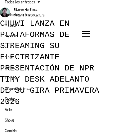
Todas las entradas
Eduardo Martínez
Todas las entradas
11 abr
1 min de lectura
CHUWI LANZA EN
Música
PLATAFORMAS DE
deporte
EL TRENDY TOP
STREAMING SU
cine
CON EDDY MARTINEZ
ELECTRIZANTE
Moda
PRESENTACIÓN DE NPR
Series
TINY DESK ADELANTO
Turismo
ANUNCIATE CON NOSOTROS
Organizaciones
DE SU GIRA PRIMAVERA
Teatro
2026
PARA MÁS INFORMACIÓN:
Arte
dinamicaseltrendytop@gmail.com
Shows
Comida