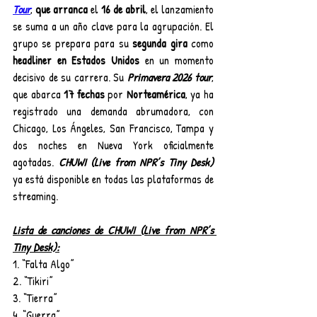
Tour
, 
que arranca
 el 
16 de abril
, el lanzamiento 
se suma a un año clave para la agrupación. El 
grupo se prepara para su 
segunda gira 
como
headliner en Estados Unidos 
en un momento 
decisivo de su carrera. Su 
Primavera 2026 tour
, 
que abarca
 17 fechas
 por 
Norteamérica
, ya ha 
registrado una demanda abrumadora, con 
Chicago, Los Ángeles, San Francisco, Tampa y 
dos noches en Nueva York oficialmente 
agotadas. 
CHUWI (Live from NPR’s Tiny Desk)
ya está disponible en todas las plataformas de 
streaming.
Lista de canciones de CHUWI (Live from NPR’s 
Tiny Desk):
1. “Falta Algo”
2. “Tikiri”
3. “Tierra”
4. “Guerra”