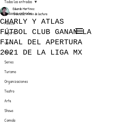
Todas las entradas
Eduardo Martínez
Todas las entradas
15 dic 2021
1 min de lectura
CHARLY Y ATLAS
Música
FÚTBOL CLUB GANAN LA
deporte
EL TRENDY TOP
FINAL DEL APERTURA
cine
CON EDDY MARTINEZ
2021 DE LA LIGA MX
Moda
Series
Turismo
ANUNCIATE CON NOSOTROS
Organizaciones
Teatro
PARA MÁS INFORMACIÓN:
Arte
dinamicaseltrendytop@gmail.com
Shows
Comida